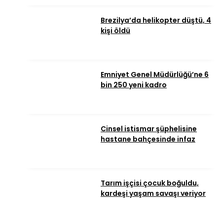
Brezilya’da helikopter düştü, 4
kişi öldü
Emniyet Genel Müdürlüğü’ne 6
bin 250 yeni kadro
Cinsel istismar şüphelisine
hastane bahçesinde infaz
Tarım işçisi çocuk boğuldu,
kardeşi yaşam savaşı veriyor