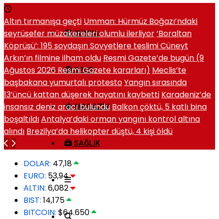
Altın tırmanışa geçti
Umman: Hürmüz Boğazı’ndaki
seyrüsefer müzakereleri olumlu ilerliyor
‘Boraltan
DÜNYA
Köprüsü’: 195 soydaşın Sovyetlere teslimi Cüneyt
Arkın’ın filmine ilham oldu
Resmi Gazete’de bugün (9
Ağustos 2026 Resmi Gazete kararları)
Meclis’te
SPOR
başbakana yumurtalı protesto
Yangın sırasında
13’üncü kattan düşerek hayatını kaybetti
Karadeniz’de
insansız deniz aracı bulundu
Balkon çöktü, 5 katlı bina
MAGAZIN
boşaltıldı
Antalya’daki orman yangını kontrol altına
alındı
Brezilya’da helikopter düştü, 4 kişi öldü
SAĞLIK
DOLAR:
47,18
EURO:
53,94
ALTIN:
6,082
BIST:
14,175
BITCOIN:
$64.650