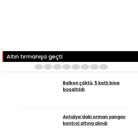
Altın tırmanışa geçti
1
2
3
4
5
6
7
8
Balkon çöktü, 5 katlı bina
boşaltıldı
Antalya’daki orman yangını
kontrol altına alındı