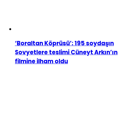
‘Boraltan Köprüsü’: 195 soydaşın
Sovyetlere teslimi Cüneyt Arkın’ın
filmine ilham oldu