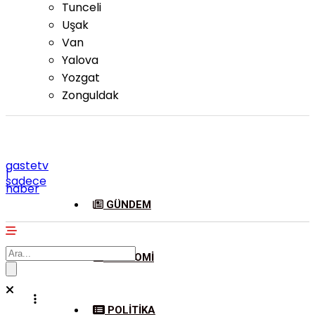
Tunceli
Uşak
Van
Yalova
Yozgat
Zonguldak
gastetv
|
sadece
haber
GÜNDEM
EKONOMI
POLITIKA