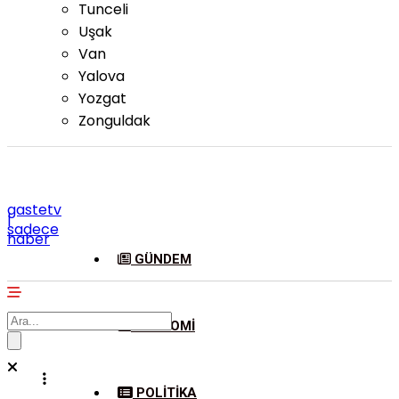
Tunceli
Uşak
Van
Yalova
Yozgat
Zonguldak
gastetv
|
sadece
haber
GÜNDEM
EKONOMI
POLITIKA