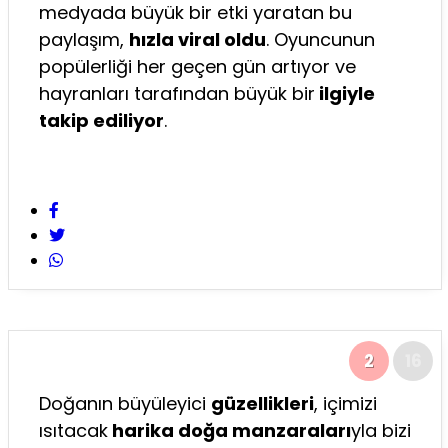
medyada büyük bir etki yaratan bu
paylaşım,
hızla viral oldu
. Oyuncunun
popülerliği her geçen gün artıyor ve
hayranları tarafından büyük bir
ilgiyle
takip ediliyor
.
2
16
Doğanın büyüleyici
güzellikleri
, içimizi
ısıtacak
harika doğa manzaraları
yla bizi