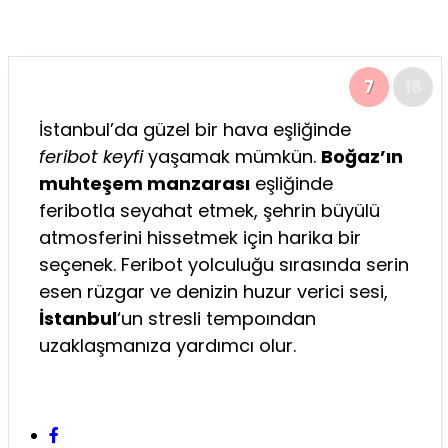
7
16
İstanbul’da güzel bir hava eşliğinde
feribot keyfi
yaşamak mümkün.
Boğaz’ın
muhteşem manzarası
eşliğinde
feribotla seyahat etmek, şehrin büyülü
atmosferini hissetmek için harika bir
seçenek. Feribot yolculuğu sırasında serin
esen rüzgar ve denizin huzur verici sesi,
İstanbul
‘un stresli tempoından
uzaklaşmanıza yardımcı olur.