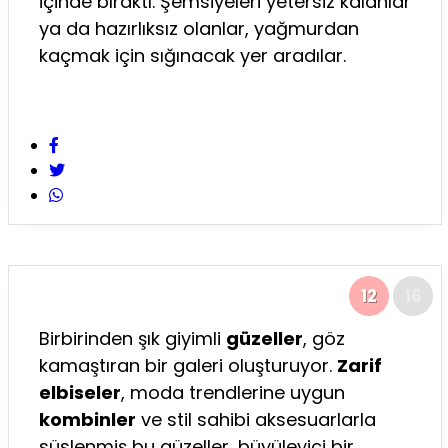
içinde bıraktı. Şemsiyeleri yetersiz kalanlar
ya da hazırlıksız olanlar, yağmurdan
kaçmak için sığınacak yer aradılar.
12
16
Birbirinden şık giyimli
güzeller
, göz
kamaştıran bir galeri oluşturuyor.
Zarif
elbiseler
, moda trendlerine uygun
kombinler
ve stil sahibi aksesuarlarla
süslenmiş bu güzeller, büyüleyici bir