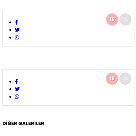
15
16
16
16
DİĞER GALERİLER