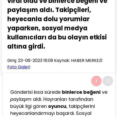
viral oldu ve binlerce beğeni ve
paylaşım aldı. Takipçileri,
heyecanla dolu yorumlar
yaparken, sosyal medya
kullanıcıları da bu olayın etkisi
altına girdi.
Giriş: 23-06-2023 16:09
Kaynak: HABER MERKEZİ
Foto Galeri
1
16
Gönderisi kısa sürede
binlerce beğeni
ve
paylaşım
aldı. Hayranları tarafından
büyük ilgi gören
oyuncu
, takipçilerini
heyecanlandırmayı başardı. Sosyal