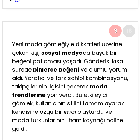
3
16
Yeni moda gömleğiyle dikkatleri üzerine
çeken kişi,
sosyal medya
da büyük bir
beğeni patlaması yaşadı. Gönderisi kısa
sürede
binlerce beğeni
ve olumlu yorum
aldı. Yaratıcı ve tarz sahibi kombinasyonu,
takipçilerinin ilgisini çekerek
moda
trendlerine
yön verdi. Bu etkileyici
gömlek, kullanıcının stilini tamamlayarak
kendisine özgü bir
imaj
oluşturdu ve
moda tutkunlarının ilham kaynağı haline
geldi.