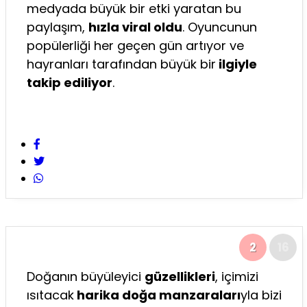
medyada büyük bir etki yaratan bu
paylaşım,
hızla viral oldu
. Oyuncunun
popülerliği her geçen gün artıyor ve
hayranları tarafından büyük bir
ilgiyle
takip ediliyor
.
2
16
Doğanın büyüleyici
güzellikleri
, içimizi
ısıtacak
harika doğa manzaraları
yla bizi