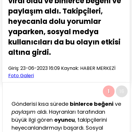
viral oldu ve binlerce beğeni ve
paylaşım aldı. Takipçileri,
heyecanla dolu yorumlar
yaparken, sosyal medya
kullanıcıları da bu olayın etkisi
altına girdi.
Giriş: 23-06-2023 16:09
Kaynak: HABER MERKEZİ
Foto Galeri
1
16
Gönderisi kısa sürede
binlerce beğeni
ve
paylaşım
aldı. Hayranları tarafından
büyük ilgi gören
oyuncu
, takipçilerini
heyecanlandırmayı başardı. Sosyal