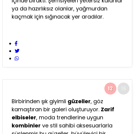
içinde bıraktı. Şemsiyeleri yetersiz kalanlar
ya da hazırlıksız olanlar, yağmurdan
kaçmak için sığınacak yer aradılar.
12
16
Birbirinden şık giyimli
güzeller
, göz
kamaştıran bir galeri oluşturuyor.
Zarif
elbiseler
, moda trendlerine uygun
kombinler
ve stil sahibi aksesuarlarla
süslenmiş bu güzeller, büyüleyici bir