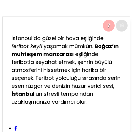
7
16
İstanbul’da güzel bir hava eşliğinde
feribot keyfi
yaşamak mümkün.
Boğaz’ın
muhteşem manzarası
eşliğinde
feribotla seyahat etmek, şehrin büyülü
atmosferini hissetmek için harika bir
seçenek. Feribot yolculuğu sırasında serin
esen rüzgar ve denizin huzur verici sesi,
İstanbul
‘un stresli tempoından
uzaklaşmanıza yardımcı olur.