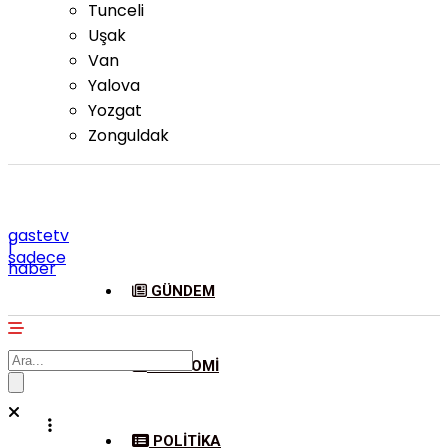
Tunceli
Uşak
Van
Yalova
Yozgat
Zonguldak
gastetv
|
sadece
haber
GÜNDEM
EKONOMI
POLITIKA