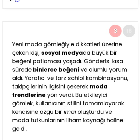
3
16
Yeni moda gömleğiyle dikkatleri üzerine
çeken kişi,
sosyal medya
da büyük bir
beğeni patlaması yaşadı. Gönderisi kısa
sürede
binlerce beğeni
ve olumlu yorum
aldı. Yaratıcı ve tarz sahibi kombinasyonu,
takipçilerinin ilgisini çekerek
moda
trendlerine
yön verdi. Bu etkileyici
gömlek, kullanıcının stilini tamamlayarak
kendisine özgü bir
imaj
oluşturdu ve
moda tutkunlarının ilham kaynağı haline
geldi.