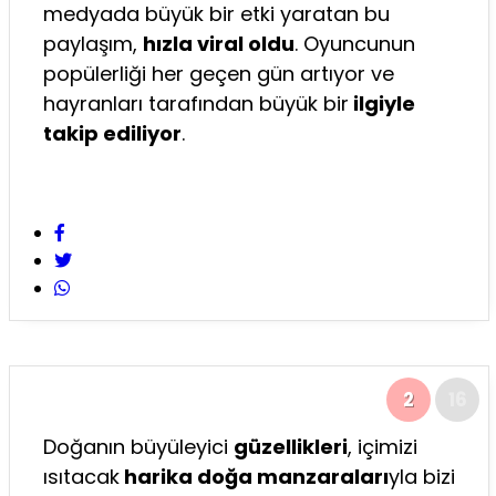
medyada büyük bir etki yaratan bu
paylaşım,
hızla viral oldu
. Oyuncunun
popülerliği her geçen gün artıyor ve
hayranları tarafından büyük bir
ilgiyle
takip ediliyor
.
2
16
Doğanın büyüleyici
güzellikleri
, içimizi
ısıtacak
harika doğa manzaraları
yla bizi