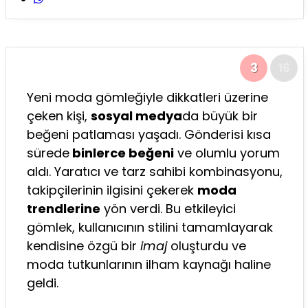
3
16
Yeni moda gömleğiyle dikkatleri üzerine
çeken kişi,
sosyal medya
da büyük bir
beğeni patlaması yaşadı. Gönderisi kısa
sürede
binlerce beğeni
ve olumlu yorum
aldı. Yaratıcı ve tarz sahibi kombinasyonu,
takipçilerinin ilgisini çekerek
moda
trendlerine
yön verdi. Bu etkileyici
gömlek, kullanıcının stilini tamamlayarak
kendisine özgü bir
imaj
oluşturdu ve
moda tutkunlarının ilham kaynağı haline
geldi.