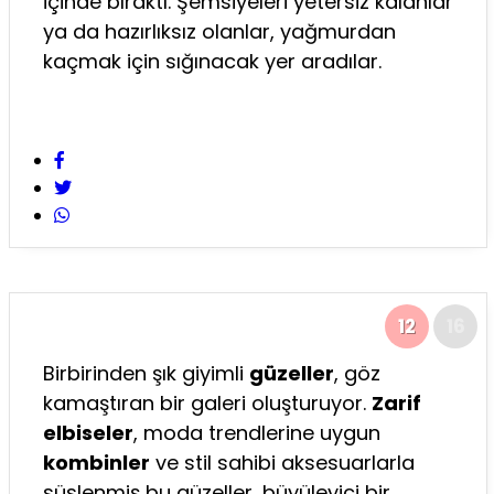
içinde bıraktı. Şemsiyeleri yetersiz kalanlar
ya da hazırlıksız olanlar, yağmurdan
kaçmak için sığınacak yer aradılar.
12
16
Birbirinden şık giyimli
güzeller
, göz
kamaştıran bir galeri oluşturuyor.
Zarif
elbiseler
, moda trendlerine uygun
kombinler
ve stil sahibi aksesuarlarla
süslenmiş bu güzeller, büyüleyici bir