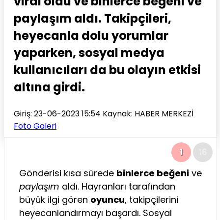
viral oldu ve binlerce beğeni ve
paylaşım aldı. Takipçileri,
heyecanla dolu yorumlar
yaparken, sosyal medya
kullanıcıları da bu olayın etkisi
altına girdi.
Giriş: 23-06-2023 15:54
Kaynak: HABER MERKEZİ
Foto Galeri
1
16
Gönderisi kısa sürede
binlerce beğeni
ve
paylaşım
aldı. Hayranları tarafından
büyük ilgi gören
oyuncu
, takipçilerini
heyecanlandırmayı başardı. Sosyal