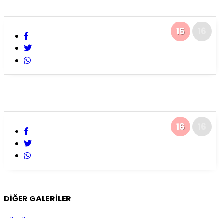
15
16
16
16
DİĞER GALERİLER