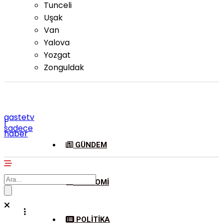
Tunceli
Uşak
Van
Yalova
Yozgat
Zonguldak
gastetv
|
sadece
haber
GÜNDEM
EKONOMI
POLITIKA