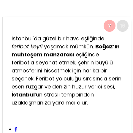
7
16
İstanbul’da güzel bir hava eşliğinde
feribot keyfi
yaşamak mümkün.
Boğaz’ın
muhteşem manzarası
eşliğinde
feribotla seyahat etmek, şehrin büyülü
atmosferini hissetmek için harika bir
seçenek. Feribot yolculuğu sırasında serin
esen rüzgar ve denizin huzur verici sesi,
İstanbul
‘un stresli tempoından
uzaklaşmanıza yardımcı olur.