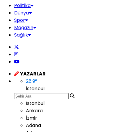
Politika
Dünya
Spor
Magazin
Sağlık
YAZARLAR
28.9
°
İstanbul
İstanbul
Ankara
İzmir
Adana