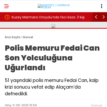
Kuzey Marmara Otoyolu’nda feci kaza. 3 kişi
Çocuk Kor
öldü, 1 kişi yaralandı
suçlarda 
Ana Sayfa
›
Güncel
Polis Memuru Fedai Can
Son Yolculuğuna
Uğurlandı
51 yaşındaki polis memuru Fedai Can, kalp
krizi sonucu vefat edip Alaçam’da
defnedildi.
Giriş: 11-06-2025 15:59
Güncel