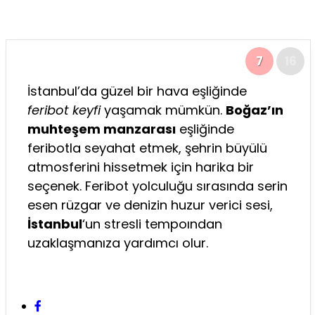
7
16
İstanbul’da güzel bir hava eşliğinde
feribot keyfi
yaşamak mümkün.
Boğaz’ın
muhteşem manzarası
eşliğinde
feribotla seyahat etmek, şehrin büyülü
atmosferini hissetmek için harika bir
seçenek. Feribot yolculuğu sırasında serin
esen rüzgar ve denizin huzur verici sesi,
İstanbul
‘un stresli tempoından
uzaklaşmanıza yardımcı olur.