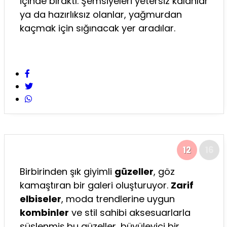
içinde bıraktı. Şemsiyeleri yetersiz kalanlar
ya da hazırlıksız olanlar, yağmurdan
kaçmak için sığınacak yer aradılar.
12
16
Birbirinden şık giyimli
güzeller
, göz
kamaştıran bir galeri oluşturuyor.
Zarif
elbiseler
, moda trendlerine uygun
kombinler
ve stil sahibi aksesuarlarla
süslenmiş bu güzeller, büyüleyici bir