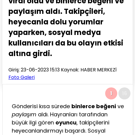
viral oldu ve binlerce beğeni ve
paylaşım aldı. Takipçileri,
heyecanla dolu yorumlar
yaparken, sosyal medya
kullanıcıları da bu olayın etkisi
altına girdi.
Giriş: 23-06-2023 15:13
Kaynak: HABER MERKEZİ
Foto Galeri
1
16
Gönderisi kısa sürede
binlerce beğeni
ve
paylaşım
aldı. Hayranları tarafından
büyük ilgi gören
oyuncu
, takipçilerini
heyecanlandırmayı başardı. Sosyal