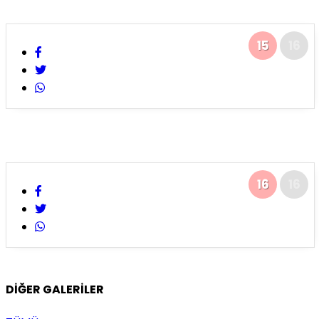
15
16
16
16
DİĞER GALERİLER