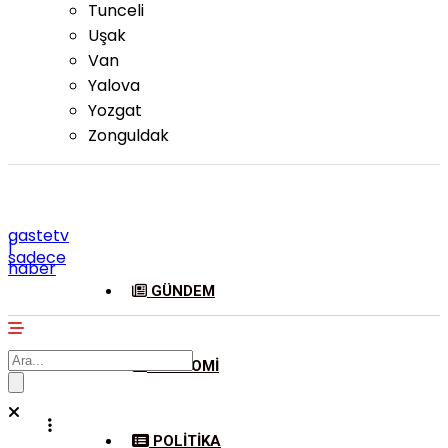
Tunceli
Uşak
Van
Yalova
Yozgat
Zonguldak
gastetv
|
sadece
haber
GÜNDEM
EKONOMI
POLITIKA