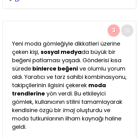
3
16
Yeni moda gömleğiyle dikkatleri üzerine
çeken kişi,
sosyal medya
da büyük bir
beğeni patlaması yaşadı. Gönderisi kısa
sürede
binlerce beğeni
ve olumlu yorum
aldı. Yaratıcı ve tarz sahibi kombinasyonu,
takipçilerinin ilgisini çekerek
moda
trendlerine
yön verdi. Bu etkileyici
gömlek, kullanıcının stilini tamamlayarak
kendisine özgü bir
imaj
oluşturdu ve
moda tutkunlarının ilham kaynağı haline
geldi.