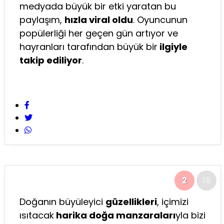
medyada büyük bir etki yaratan bu
paylaşım,
hızla viral oldu
. Oyuncunun
popülerliği her geçen gün artıyor ve
hayranları tarafından büyük bir
ilgiyle
takip ediliyor
.
2
16
Doğanın büyüleyici
güzellikleri
, içimizi
ısıtacak
harika doğa manzaraları
yla bizi