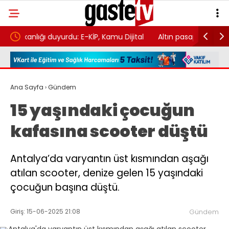
-KİP, Kamu Dijital
Altın pasaport dönemi başladı: 85 ülkeye viz
lü kazandı
giriş! İşte fiyatı
Ana Sayfa
›
Gündem
15 yaşındaki çocuğun
kafasına scooter düştü
Antalya’da varyantın üst kısmından aşağı
atılan scooter, denize gelen 15 yaşındaki
çocuğun başına düştü.
Giriş: 15-06-2025 21:08
Gündem