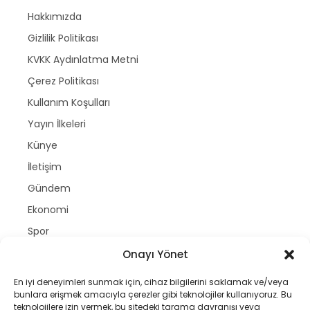
Hakkımızda
Gizlilik Politikası
KVKK Aydınlatma Metni
Çerez Politikası
Kullanım Koşulları
Yayın İlkeleri
Künye
İletişim
Gündem
Ekonomi
Spor
Politika
Onayı Yönet
Magazin
En iyi deneyimleri sunmak için, cihaz bilgilerini saklamak ve/veya
Dünya
bunlara erişmek amacıyla çerezler gibi teknolojiler kullanıyoruz. Bu
teknolojilere izin vermek, bu sitedeki tarama davranışı veya