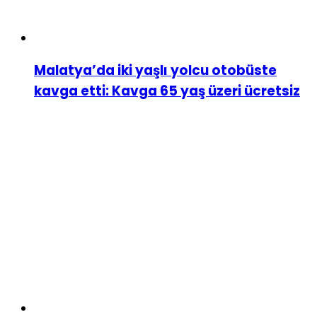
Malatya’da iki yaşlı yolcu otobüste
kavga etti: Kavga 65 yaş üzeri ücretsiz