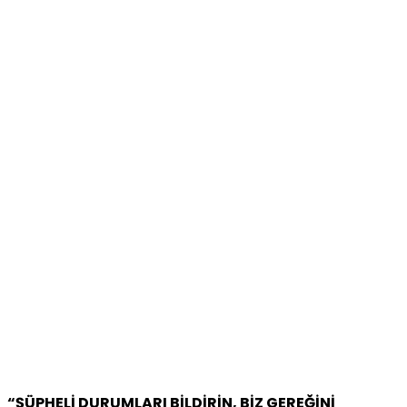
“ŞÜPHELİ DURUMLARI BİLDİRİN, BİZ GEREĞİNİ