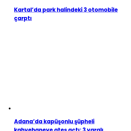
Kartal’da park halindeki 3 otomobile
çarptı
Adana’da kapüşonlu şüpheli
kahvehaneye ateş açtı: 3 yaralı