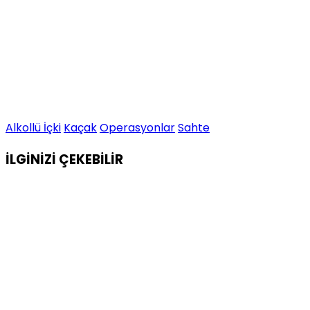
Alkollü İçki
Kaçak
Operasyonlar
Sahte
İLGİNİZİ
ÇEKEBİLİR