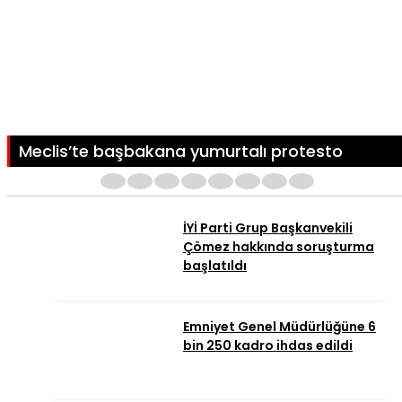
Meclis’te başbakana yumurtalı protesto
1
2
3
4
5
6
7
8
İYİ Parti Grup Başkanvekili
Çömez hakkında soruşturma
başlatıldı
Emniyet Genel Müdürlüğüne 6
bin 250 kadro ihdas edildi