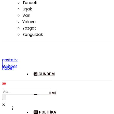
Tunceli
Uşak
Van
Yalova
Yozgat
Zonguldak
gastetv
|
sadece
haber
GÜNDEM
EKONOMI
POLITIKA