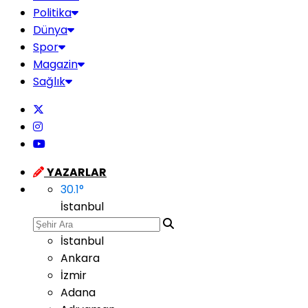
Politika
Dünya
Spor
Magazin
Sağlık
YAZARLAR
30.1
°
İstanbul
İstanbul
Ankara
İzmir
Adana