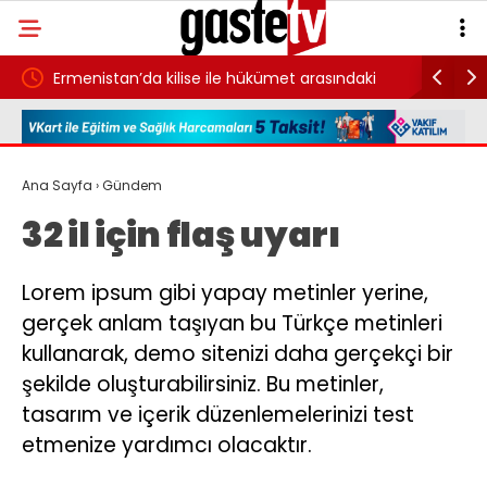
dü
Ermenistan’da kilise ile hükümet arasındaki
İntihar m
kavga mahkemeye taşındı
vurgun de
Ana Sayfa
›
Gündem
32 il için flaş uyarı
Lorem ipsum gibi yapay metinler yerine,
gerçek anlam taşıyan bu Türkçe metinleri
kullanarak, demo sitenizi daha gerçekçi bir
şekilde oluşturabilirsiniz. Bu metinler,
tasarım ve içerik düzenlemelerinizi test
etmenize yardımcı olacaktır.