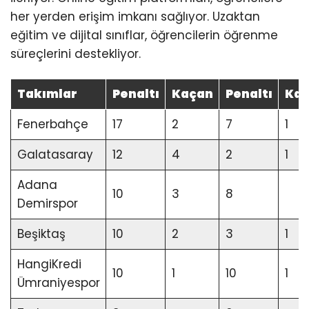
her yerden erişim imkanı sağlıyor. Uzaktan
eğitim ve dijital sınıflar, öğrencilerin öğrenme
süreçlerini destekliyor.
Takımlar
Penaltı
Kaçan
Penaltı
Ka
Fenerbahçe
17
2
7
1
Galatasaray
12
4
2
1
Adana
10
3
8
Demirspor
Beşiktaş
10
2
3
1
HangiKredi
10
1
10
1
Ümraniyespor