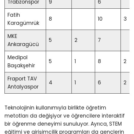
Trabzonspor
9
6
Fatih
8
10
3
Karagümrük
MKE
5
2
7
Ankaragücü
Medipol
5
1
8
2
Başakşehir
Fraport TAV
4
1
6
2
Antalyaspor
Teknolojinin kullanımıyla birlikte öğretim
metotları da değişiyor ve öğrencilere interaktif
bir öğrenme deneyimi sunuluyor. Ayrıca, STEM
eğitimi ve girişimcilik programları da gençlerin