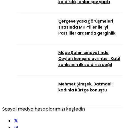
kaldırdık, onlar şov yaptı
Çerçeve yasa görüşmeleri
sırasında MHP’liler ile İyi
Partililer arasında gerginlik
Müge Şahin cinayetinde
Ceylan hemşire ayrıntısı. Katil
zanlısının ilk saldırısı değil
Mehmet Şimşek, Batmanlı
kadınla Kürtçe konuştu
Sosyal medya hesaplarımızı keşfedin