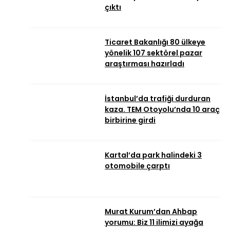
çıktı
Ticaret Bakanlığı 80 ülkeye
yönelik 107 sektörel pazar
araştırması hazırladı
İstanbul’da trafiği durduran
kaza. TEM Otoyolu’nda 10 araç
birbirine girdi
Kartal’da park halindeki 3
otomobile çarptı
Murat Kurum’dan Ahbap
yorumu: Biz 11 ilimizi ayağa