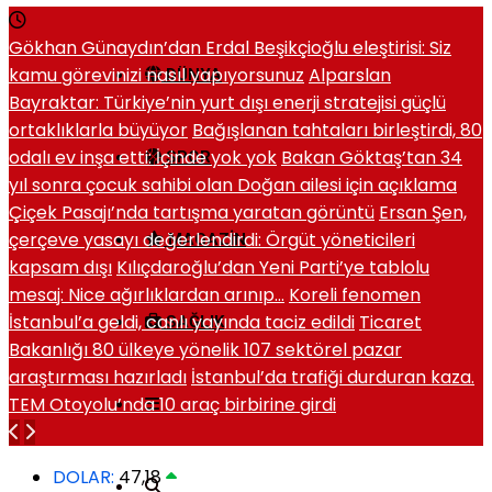
Gökhan Günaydın’dan Erdal Beşikçioğlu eleştirisi: Siz
kamu görevinizi nasıl yapıyorsunuz
Alparslan
DÜNYA
Bayraktar: Türkiye’nin yurt dışı enerji stratejisi güçlü
ortaklıklarla büyüyor
Bağışlanan tahtaları birleştirdi, 80
odalı ev inşa etti: İçinde yok yok
Bakan Göktaş’tan 34
SPOR
yıl sonra çocuk sahibi olan Doğan ailesi için açıklama
Çiçek Pasajı’nda tartışma yaratan görüntü
Ersan Şen,
çerçeve yasayı değerlendirdi: Örgüt yöneticileri
MAGAZIN
kapsam dışı
Kılıçdaroğlu’dan Yeni Parti’ye tablolu
mesaj: Nice ağırlıklardan arınıp…
Koreli fenomen
İstanbul’a geldi, canlı yayında taciz edildi
Ticaret
SAĞLIK
Bakanlığı 80 ülkeye yönelik 107 sektörel pazar
araştırması hazırladı
İstanbul’da trafiği durduran kaza.
TEM Otoyolu’nda 10 araç birbirine girdi
DOLAR:
47,18