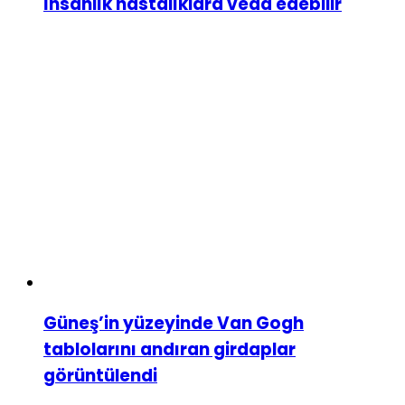
İnsanlık hastalıklara veda edebilir
Güneş’in yüzeyinde Van Gogh
tablolarını andıran girdaplar
görüntülendi