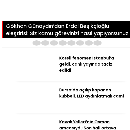
Gökhan Günaydın’dan Erdal Beşikçioğlu
eleştirisi: Siz kamu görevinizi nasıl yapıyorsunuz
1
2
3
4
5
6
7
8
Koreli fenomen İstanbul’a
geldi, canlı yayında taciz
edildi
Bursa’da açılıp kapanan
kubbeli, LED aydınlatmalı cami
Kavak Yelleri’nin Osman
amcasıydı; Son hali ortaya