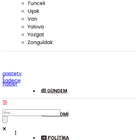
Tunceli
Uşak
Van
Yalova
Yozgat
Zonguldak
gastetv
|
sadece
haber
GÜNDEM
EKONOMI
POLITIKA