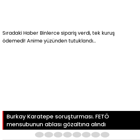
Sıradaki Haber
Binlerce sipariş verdi, tek kuruş
ödemedi! Anime yüzünden tutuklandı…
Burkay Karatepe soruşturması. FETÖ
mensubunun ablası gözaltına alındı
1
2
3
4
5
6
7
8