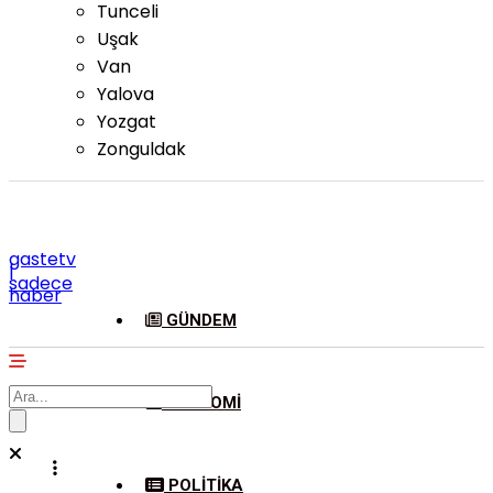
Tunceli
Uşak
Van
Yalova
Yozgat
Zonguldak
gastetv
|
sadece
haber
GÜNDEM
EKONOMI
POLITIKA