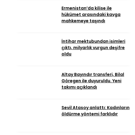
Ermenistan’da kilise ile
hükümet arasındaki kavga
mahkemeye taşındı
İntihar mektubundan isimleri
çıktı, milyarlık vurgun deşifre
oldu
Altay Bayındır transferi, Bilal
Göregen ile duyuruldu. Yeni
takımı açıklandı
Sevil Atasoy anlattı: Kadınların
öldürme yöntemi farklıdır