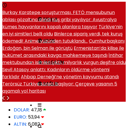
Burkay Karatepe soruşturması. FETÖ mensubunun
ablası gözaltına alındı
Kuş gribi yayılıyor: Avustralya
DÜNYA
kümes hayvanlarını kapalı alanlara taşıyor
Türkiye’nin
en iyi simitleri belli oldu
Binlerce sipariş verdi, tek kuruş
ödemedi! Anime yüzünden tutuklandı…
Cumhurbaşkanı
SPOR
Erdoğan, bin Selman ile görüştü
Ermenistan’da kilise ile
hükümet arasındaki kavga mahkemeye taşındı
İntihar
mektubundan isimleri çıktı, milyarlık vurgun deşifre oldu
MAGAZIN
Sevil Atasoy anlattı: Kadınların öldürme yöntemi
farklıdır
Ahbap Derneği’ne yönetim kayyumu atandı
Terörsüz Türkiye süreci başlıyor: Çerçeve yasanın 5
SAĞLIK
aşamalı yol haritası
DOLAR:
47,18
EURO:
53,94
ALTIN:
6,082