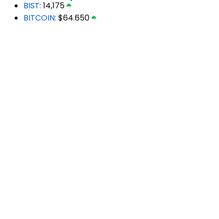
BIST:
14,175
BITCOIN:
$64.650