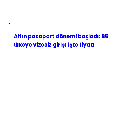
Altın pasaport dönemi başladı: 85
ülkeye vizesiz giriş! İşte fiyatı