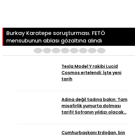
Burkay Karatepe soruşturması. FETÖ
mensubunun ablası gözaltına alındı
1
2
3
4
5
6
7
8
Tesla Model Y rakibi Lucid
Cosmos ertelendi: İşte yeni
tarih
Adına değil tadına bakın: Tam
misafirlik yumurta dolması
tarifi! Sofranın yıldızı olacak…
Cumhurbaşkanı Erdoğan, bin