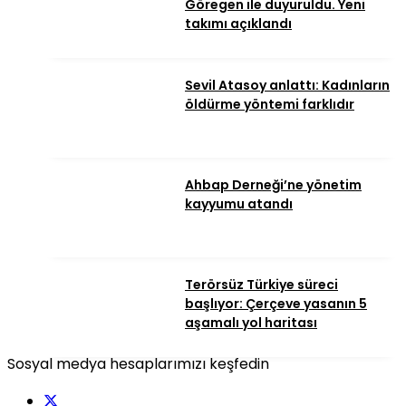
Göregen ile duyuruldu. Yeni
takımı açıklandı
Sevil Atasoy anlattı: Kadınların
öldürme yöntemi farklıdır
Ahbap Derneği’ne yönetim
kayyumu atandı
Terörsüz Türkiye süreci
başlıyor: Çerçeve yasanın 5
aşamalı yol haritası
Sosyal medya hesaplarımızı keşfedin