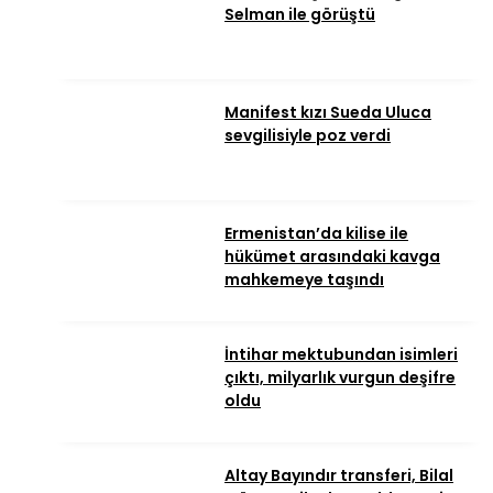
Selman ile görüştü
Manifest kızı Sueda Uluca
sevgilisiyle poz verdi
Ermenistan’da kilise ile
hükümet arasındaki kavga
mahkemeye taşındı
İntihar mektubundan isimleri
çıktı, milyarlık vurgun deşifre
oldu
Altay Bayındır transferi, Bilal