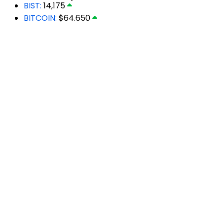
BIST:
14,175
BITCOIN:
$64.650