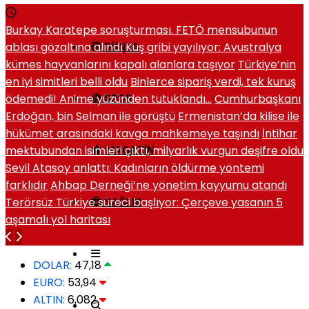
Burkay Karatepe soruşturması. FETÖ mensubunun
ablası gözaltına alındı
Kuş gribi yayılıyor: Avustralya
DÜNYA
kümes hayvanlarını kapalı alanlara taşıyor
Türkiye’nin
en iyi simitleri belli oldu
Binlerce sipariş verdi, tek kuruş
ödemedi! Anime yüzünden tutuklandı…
Cumhurbaşkanı
SPOR
Erdoğan, bin Selman ile görüştü
Ermenistan’da kilise ile
hükümet arasındaki kavga mahkemeye taşındı
İntihar
mektubundan isimleri çıktı, milyarlık vurgun deşifre oldu
MAGAZIN
Sevil Atasoy anlattı: Kadınların öldürme yöntemi
farklıdır
Ahbap Derneği’ne yönetim kayyumu atandı
Terörsüz Türkiye süreci başlıyor: Çerçeve yasanın 5
SAĞLIK
aşamalı yol haritası
DOLAR:
47,18
EURO:
53,94
ALTIN:
6,082