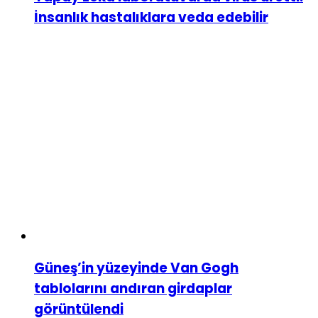
İnsanlık hastalıklara veda edebilir
Güneş’in yüzeyinde Van Gogh
tablolarını andıran girdaplar
görüntülendi