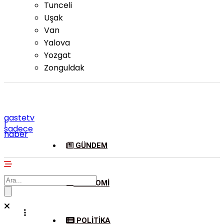
Tunceli
Uşak
Van
Yalova
Yozgat
Zonguldak
gastetv
|
sadece
haber
GÜNDEM
EKONOMI
POLITIKA