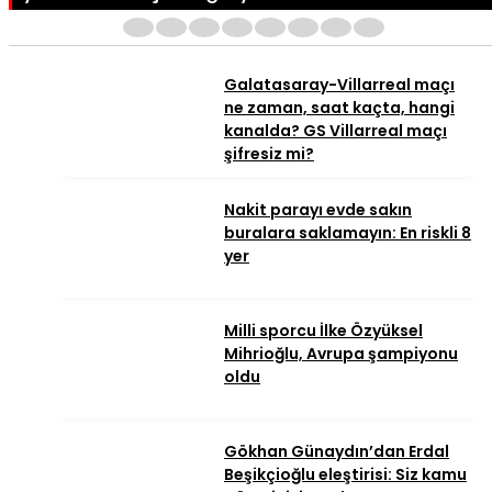
1
2
3
4
5
6
7
8
Galatasaray-Villarreal maçı
ne zaman, saat kaçta, hangi
kanalda? GS Villarreal maçı
şifresiz mi?
Nakit parayı evde sakın
buralara saklamayın: En riskli 8
yer
Milli sporcu İlke Özyüksel
Mihrioğlu, Avrupa şampiyonu
oldu
Gökhan Günaydın’dan Erdal
Beşikçioğlu eleştirisi: Siz kamu