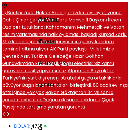
İş Bankası’nda Hakan Aran görevden ayrılıyor, yerine
Cahit Çınar geliyor
Yeni Parti Manisa İl Başkanı İlksen
DÜNYA
Özalper tutuklandı
Kahramanım Mehmetçik ve Vatan
resim yarışmasında halk oylaması başladı
Kürşad Zorlu:
Mekke anlaşması Türk dünyasının güney koridoru
SPOR
teminat altına alıyor
AK Parti paylaştı: Milletimizle
Çeyrek Asır, Türkiye Geleceğe Hazır
Gökhan
Günaydın’dan Erdal Beşikçioğlu eleştirisi: Siz kamu
MAGAZIN
görevinizi nasıl yapıyorsunuz
Alparslan Bayraktar:
Türkiye’nin yurt dışı enerji stratejisi güçlü ortaklıklarla
büyüyor
Bağışlanan tahtaları birleştirdi, 80 odalı ev inşa
SAĞLIK
etti: İçinde yok yok
Bakan Göktaş’tan 34 yıl sonra
çocuk sahibi olan Doğan ailesi için açıklama
Çiçek
Pasajı’nda tartışma yaratan görüntü
DOLAR:
47,18