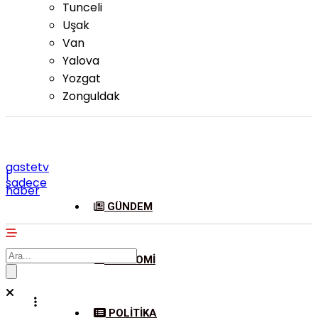
Tunceli
Uşak
Van
Yalova
Yozgat
Zonguldak
gastetv
|
sadece
haber
GÜNDEM
EKONOMI
POLITIKA