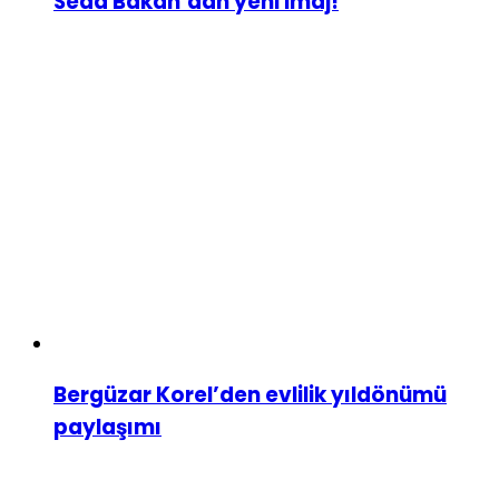
Seda Bakan’dan yeni imaj!
Bergüzar Korel’den evlilik yıldönümü
paylaşımı