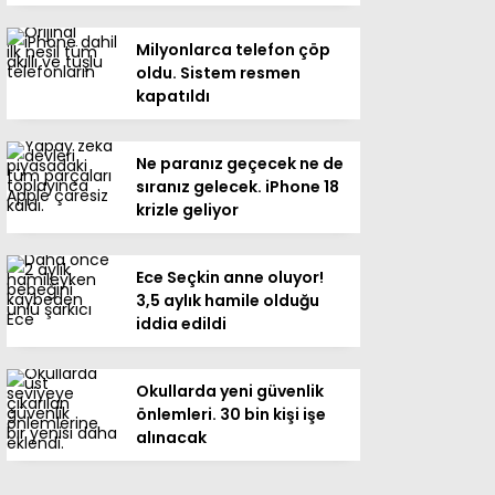
Milyonlarca telefon çöp
oldu. Sistem resmen
kapatıldı
Ne paranız geçecek ne de
sıranız gelecek. iPhone 18
krizle geliyor
Ece Seçkin anne oluyor!
3,5 aylık hamile olduğu
iddia edildi
Okullarda yeni güvenlik
önlemleri. 30 bin kişi işe
alınacak