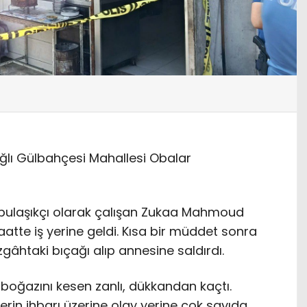
ğlı Gülbahçesi Mahallesi Obalar
 bulaşıkçı olarak çalışan Zukaa Mahmoud
atte iş yerine geldi. Kısa bir müddet sonra
gâhtaki bıçağı alıp annesine saldırdı.
boğazını kesen zanlı, dükkandan kaçtı.
erin ihbarı üzerine olay yerine çok sayıda