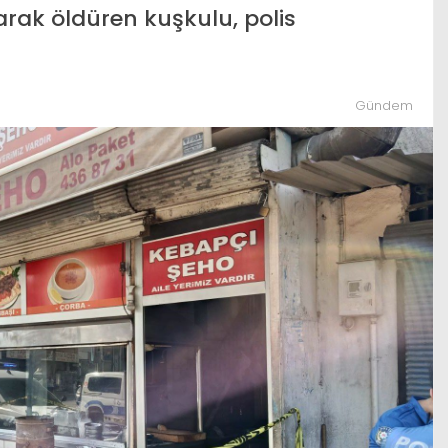
yarak öldüren kuşkulu, polis
 lekelerine 15
Terörsüz Türkiye süreci başlıyor:
tfaktaki 2
Çerçeve yasanın 5 aşamalı yol
haritası
Gündem