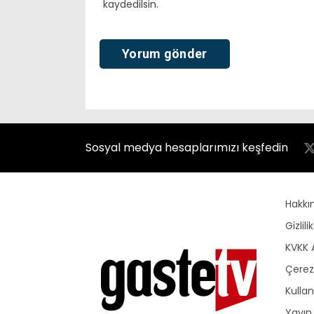
kaydedilsin.
Sosyal medya hesaplarımızı keşfedin
Hakkı
Gizlili
KVKK 
Çerez 
Kullan
Yayın 