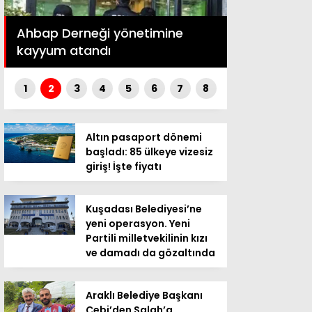
Burkay Kara
Ahbap Derneği yönetimine
gömdüğü yer
kayyum atandı
harekete ge
1
2
3
4
5
6
7
8
Altın pasaport dönemi
başladı: 85 ülkeye vizesiz
giriş! İşte fiyatı
Kuşadası Belediyesi’ne
yeni operasyon. Yeni
Partili milletvekilinin kızı
ve damadı da gözaltında
Araklı Belediye Başkanı
Çebi’den Salah’a