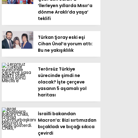
‘İlerleyen yıllarda Mısır’a
dönme Araklı’da yaşa’
teklifi
Türkan Şoray eski eşi
Cihan Ünal’a yorum attı:
Bu ne yakışıklılık
Terörsüz Türkiye
sürecinde şimdi ne
olacak? İşte çerçeve
yasanın 5 aşamalı yol
haritası
İsrailli bakandan
Macron’a: Bizi sırtımızdan
bıçakladı ve bıçağı sıkıca
çevirdi