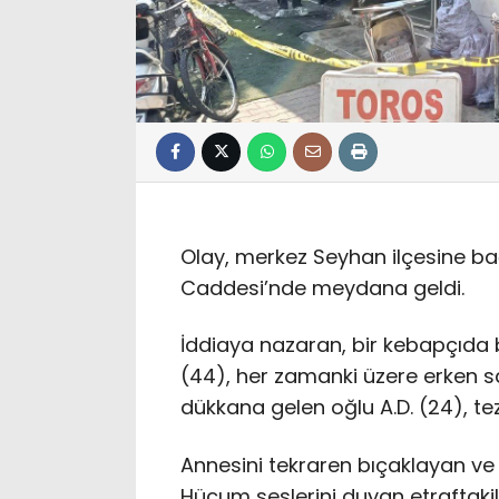
Olay, merkez Seyhan ilçesine ba
Caddesi’nde meydana geldi.
İddiaya nazaran, bir kebapçıda
(44), her zamanki üzere erken sa
dükkana gelen oğlu A.D. (24), tez
Annesini tekraren bıçaklayan ve 
Hücum seslerini duyan etraftakil