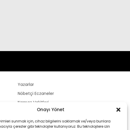
Yazarlar
Nöbetçi Eczaneler
Namaz Vakitleri
Onayı Yönet
Hava Durumu
Puan Durumları
yimleri sunmak için, cihaz bilgilerini saklamak ve/veya bunlara
ıyla çerezler gibi teknolojiler kullanıyoruz. Bu teknolojilere izin