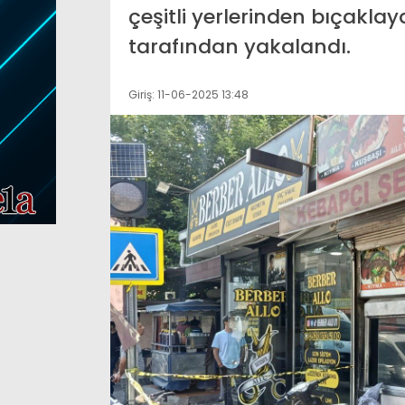
çeşitli yerlerinden bıçakla
Seramiklerdeki pas
ze ulaşmaya çalışıyordu,
dakikada veda: Mu
tarafından yakalandı.
rak öldü
malzeme yeterli
Giriş: 11-06-2025 13:48