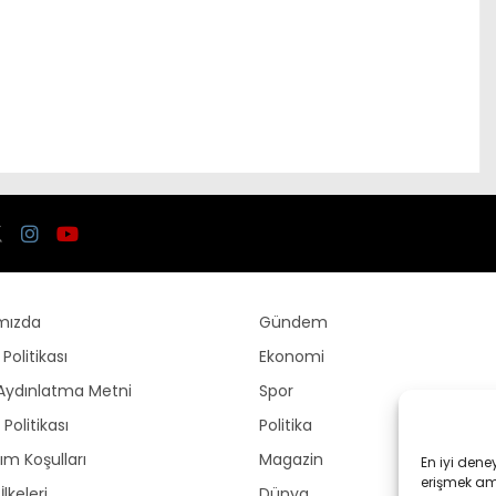
mızda
Gündem
k Politikası
Ekonomi
Aydınlatma Metni
Spor
Politikası
Politika
ım Koşulları
Magazin
En iyi dene
erişmek amac
İlkeleri
Dünya