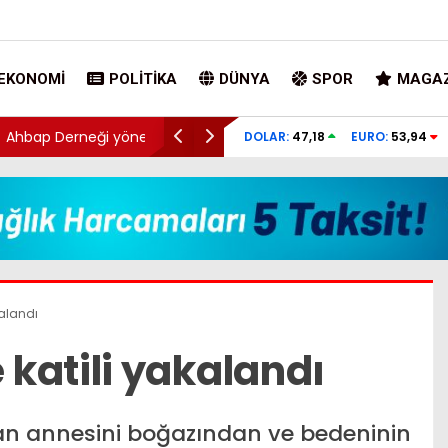
EKONOMI
POLITIKA
DÜNYA
SPOR
MAGAZ
ı
FETÖ’nün suikast timindeki Burkay Karate
DOLAR:
47,18
EURO:
53,94
yeri söyledi, ekipler harekete geçti
alandı
katili yakalandı
n annesini boğazından ve bedeninin