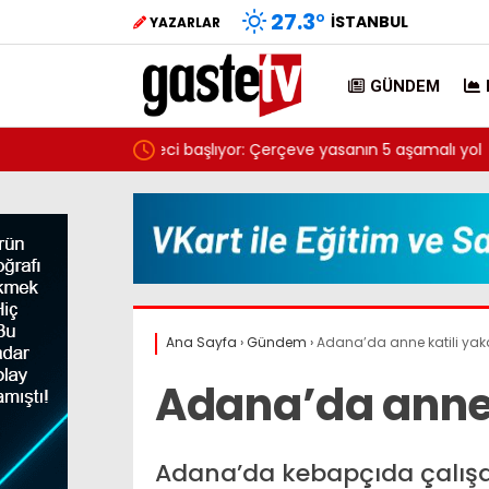
27.3
°
İSTANBUL
YAZARLAR
GÜNDEM
yasanın 5 aşamalı yol
Ahbap Derneği yönetimine kayyum atand
Ana Sayfa
›
Gündem
›
Adana’da anne katili yak
Adana’da anne 
Adana’da kebapçıda çalışa