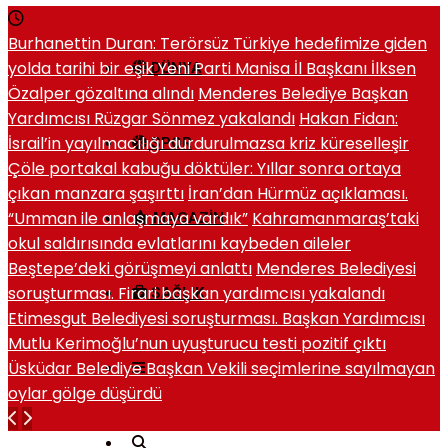
Burhanettin Duran: Terörsüz Türkiye hedefimize giden
yolda tarihi bir eşik
Yeni Parti Manisa İl Başkanı İlksen
DÜNYA
Özalper gözaltına alındı
Menderes Belediye Başkan
Yardımcısı Rüzgar Sönmez yakalandı
Hakan Fidan:
İsrail’in yayılmacılığı durdurulmazsa kriz küreselleşir
SPOR
Çöle portakal kabuğu döktüler: Yıllar sonra ortaya
çıkan manzara şaşırttı
İran’dan Hürmüz açıklaması.
“Umman ile anlaşmaya vardık”
Kahramanmaraş’taki
MAGAZIN
okul saldırısında evlatlarını kaybeden aileler
Beştepe’deki görüşmeyi anlattı
Menderes Belediyesi
soruşturması. Firari başkan yardımcısı yakalandı
SAĞLIK
Etimesgut Belediyesi soruşturması. Başkan Yardımcısı
Mutlu Kerimoğlu’nun uyuşturucu testi pozitif çıktı
Üsküdar Belediye Başkan Vekili seçimlerine sayılmayan
oylar gölge düşürdü