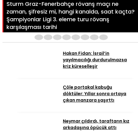
Sturm Graz-Fenerbahçe rövanş maçı ne
zaman, şifresiz mi, hangi kanalda, saat kaçta?
Şampiyonlar Ligi 3. eleme turu rövanş
karşılaşması tarihi
1
2
3
4
5
6
7
8
Hakan Fidan: İsrail’in
yayılmacılığı durdurulmazsa
kriz küreselleşir
Çöle portakal kabuğu
döktüler: Yıllar sonra ortaya
çıkan manzara şaşırttı
Neymar çıldırdı, taraftarın kız
arkadaşına öpücük attı