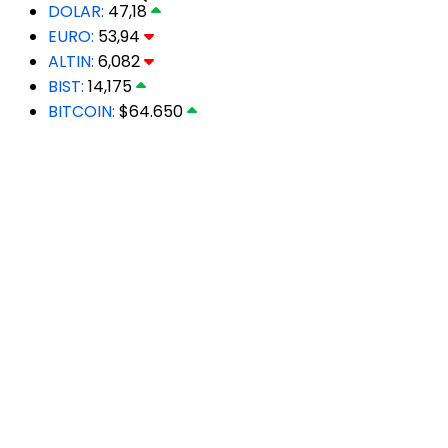
DOLAR:
47,18
EURO:
53,94
ALTIN:
6,082
BIST:
14,175
BITCOIN:
$64.650