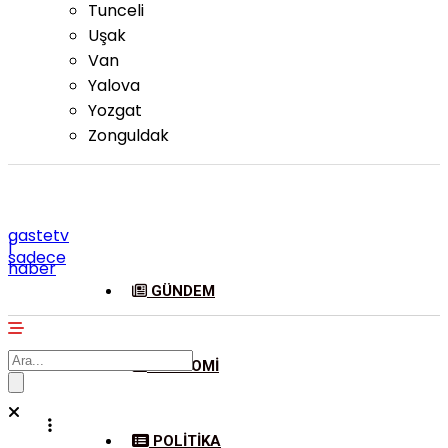
Tunceli
Uşak
Van
Yalova
Yozgat
Zonguldak
gastetv
|
sadece
haber
GÜNDEM
EKONOMI
POLITIKA