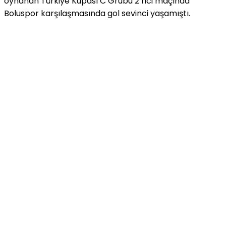
oynanan Türkiye Kupası C Grubu 2’nci maçında
Boluspor karşılaşmasında gol sevinci yaşamıştı.