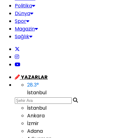
Politika
Dünya
Spor
Magazin
Sağlık
YAZARLAR
28.3
°
İstanbul
İstanbul
Ankara
İzmir
Adana