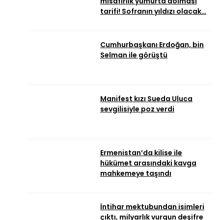
misafirlik yumurta dolması
tarifi! Sofranın yıldızı olacak…
Cumhurbaşkanı Erdoğan, bin
Selman ile görüştü
Manifest kızı Sueda Uluca
sevgilisiyle poz verdi
Ermenistan’da kilise ile
hükümet arasındaki kavga
mahkemeye taşındı
İntihar mektubundan isimleri
çıktı, milyarlık vurgun deşifre