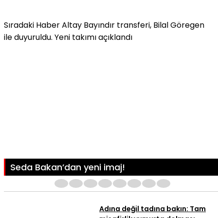
Sıradaki Haber
Altay Bayındır transferi, Bilal Göregen
ile duyuruldu. Yeni takımı açıklandı
Seda Bakan’dan yeni imaj!
1
2
3
4
5
6
7
8
Adına değil tadına bakın: Tam