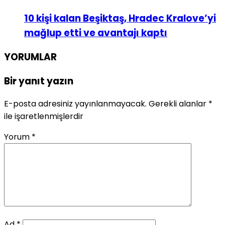
10 kişi kalan Beşiktaş, Hradec Kralove’yi
mağlup etti ve avantajı kaptı
YORUMLAR
Bir yanıt yazın
E-posta adresiniz yayınlanmayacak.
Gerekli alanlar
*
ile işaretlenmişlerdir
Yorum
*
Ad
*