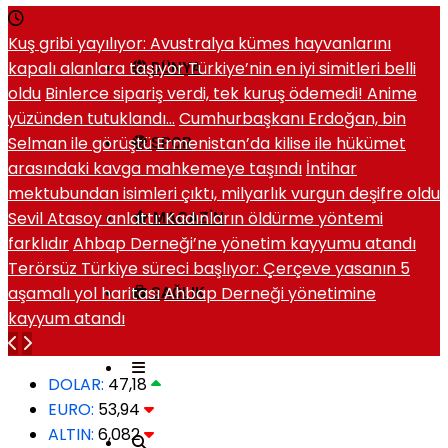
Kuş gribi yayılıyor: Avustralya kümes hayvanlarını
kapalı alanlara taşıyor
Türkiye’nin en iyi simitleri belli
DÜNYA
oldu
Binlerce sipariş verdi, tek kuruş ödemedi! Anime
yüzünden tutuklandı…
Cumhurbaşkanı Erdoğan, bin
Selman ile görüştü
Ermenistan’da kilise ile hükümet
SPOR
arasındaki kavga mahkemeye taşındı
İntihar
mektubundan isimleri çıktı, milyarlık vurgun deşifre oldu
Sevil Atasoy anlattı: Kadınların öldürme yöntemi
MAGAZIN
farklıdır
Ahbap Derneği’ne yönetim kayyumu atandı
Terörsüz Türkiye süreci başlıyor: Çerçeve yasanın 5
aşamalı yol haritası
Ahbap Derneği yönetimine
SAĞLIK
kayyum atandı
DOLAR:
47,18
EURO:
53,94
ALTIN:
6,082