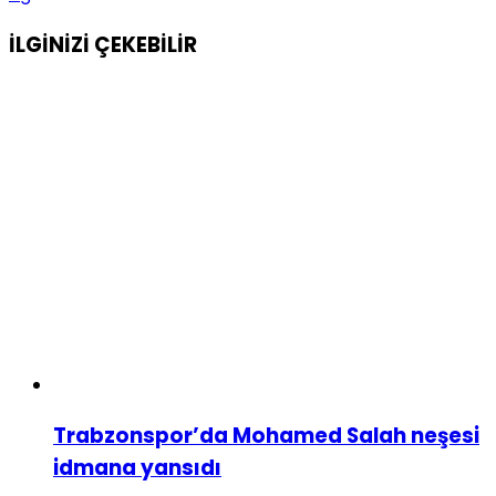
İLGİNİZİ
ÇEKEBİLİR
Trabzonspor’da Mohamed Salah neşesi
idmana yansıdı