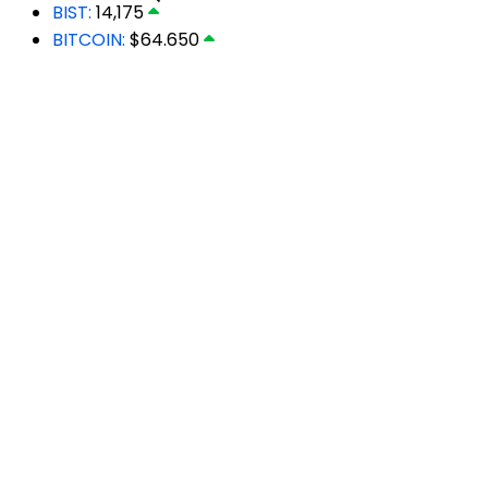
BIST:
14,175
BITCOIN:
$64.650