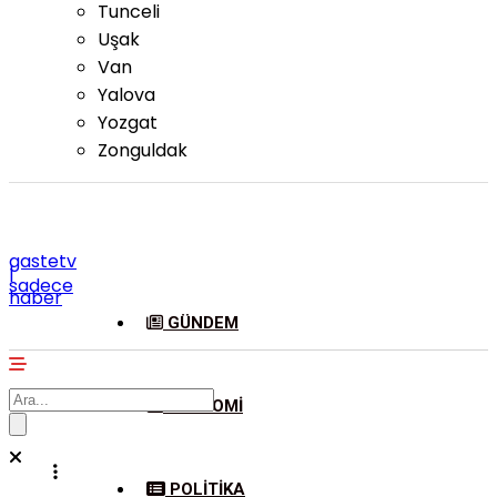
Tunceli
Uşak
Van
Yalova
Yozgat
Zonguldak
gastetv
|
sadece
haber
GÜNDEM
EKONOMI
POLITIKA