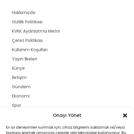
Hakkımızda
Gizlilik Politikası
KVKK Aydınlatma Metni
Çerez Politikası
Kullanım Koşulları
Yayın İlkeleri
Künye
İletişim
Gündem
Ekonomi
Spor
Politika
Onayı Yönet
Magazin
En iyi deneyimleri sunmak için, cihaz bilgilerini saklamak ve/veya
bunlara erişmek amacıyla çerezler gibi teknolojiler kullanıyoruz. Bu
Dünya