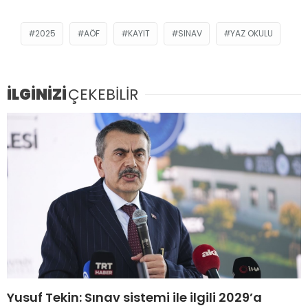
2025
AÖF
KAYIT
SINAV
YAZ OKULU
İLGİNİZİ
ÇEKEBİLİR
Yusuf Tekin: Sınav sistemi ile ilgili 2029’a