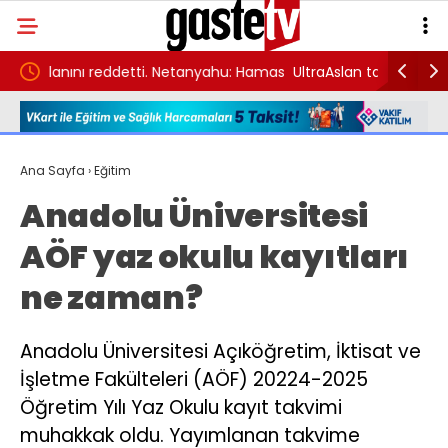
anyahu: Hamas
UltraAslan taraftar grubu lideri Muzaffer Şirin
Sin
ilme yok
gözaltına alındı
Ana Sayfa
›
Eğitim
Anadolu Üniversitesi
AÖF yaz okulu kayıtları
ne zaman?
Anadolu Üniversitesi Açıköğretim, İktisat ve
İşletme Fakülteleri (AÖF) 20224-2025
Öğretim Yılı Yaz Okulu kayıt takvimi
muhakkak oldu. Yayımlanan takvime