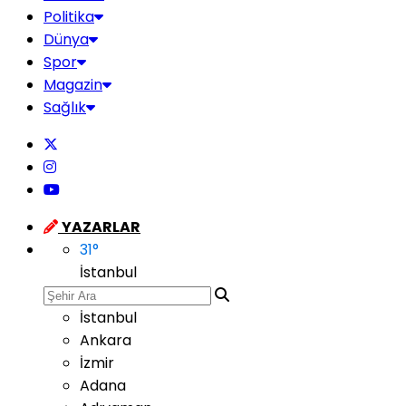
Politika
Dünya
Spor
Magazin
Sağlık
YAZARLAR
31
°
İstanbul
İstanbul
Ankara
İzmir
Adana