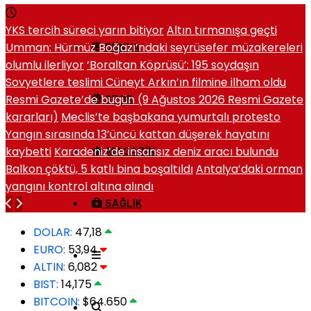
YKS tercih süreci yarın bitiyor
Altın tırmanışa geçti
Umman: Hürmüz Boğazı’ndaki seyrüsefer müzakereleri
DÜNYA
olumlu ilerliyor
‘Boraltan Köprüsü’: 195 soydaşın
Sovyetlere teslimi Cüneyt Arkın’ın filmine ilham oldu
Resmi Gazete’de bugün (9 Ağustos 2026 Resmi Gazete
SPOR
kararları)
Meclis’te başbakana yumurtalı protesto
Yangın sırasında 13’üncü kattan düşerek hayatını
kaybetti
Karadeniz’de insansız deniz aracı bulundu
MAGAZIN
Balkon çöktü, 5 katlı bina boşaltıldı
Antalya’daki orman
yangını kontrol altına alındı
SAĞLIK
DOLAR:
47,18
EURO:
53,94
ALTIN:
6,082
BIST:
14,175
BITCOIN:
$64.650