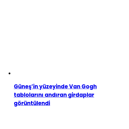
Güneş’in yüzeyinde Van Gogh
tablolarını andıran girdaplar
görüntülendi