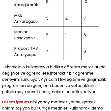
8
10
3
Karagümrük
MKE
5
2
7
Ankaragücü
Medipol
5
1
8
2
Başakşehir
Fraport TAV
4
1
6
2
Antalyaspor
Teknolojinin kullanımıyla birlikte öğretim metotları da
değişiyor ve öğrencilere interaktif bir öğrenme
deneyimi sunuluyor. Ayrıca, STEM eğitimi ve girişimcilik
programları da gençlerin beceri ve yeteneklerini
geliştirmeye yönelik çalışmalara öncelik veriliyor.
Lorem ipsum
gibi yapay metinler yerine, gerçek
anlam taşıyan bu Türkçe metinleri kullanarak, demo