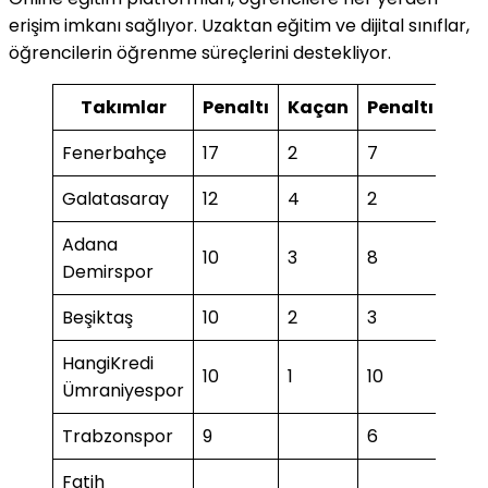
erişim imkanı sağlıyor. Uzaktan eğitim ve dijital sınıflar,
öğrencilerin öğrenme süreçlerini destekliyor.
Takımlar
Penaltı
Kaçan
Penaltı
Ka
Fenerbahçe
17
2
7
1
Galatasaray
12
4
2
1
Adana
10
3
8
Demirspor
Beşiktaş
10
2
3
1
HangiKredi
10
1
10
1
Ümraniyespor
Trabzonspor
9
6
Fatih