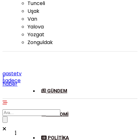
Tunceli
Uşak
Van
Yalova
Yozgat
Zonguldak
gastetv
|
sadece
haber
GÜNDEM
EKONOMI
POLITIKA