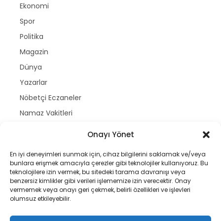
Ekonomi
Spor
Politika
Magazin
Dünya
Yazarlar
Nöbetçi Eczaneler
Namaz Vakitleri
Hava Durumu
Onayı Yönet
Puan Durumları
En iyi deneyimleri sunmak için, cihaz bilgilerini saklamak ve/veya
bunlara erişmek amacıyla çerezler gibi teknolojiler kullanıyoruz. Bu
teknolojilere izin vermek, bu sitedeki tarama davranışı veya
benzersiz kimlikler gibi verileri işlememize izin verecektir. Onay
Copyright © gastetv | 2025
vermemek veya onayı geri çekmek, belirli özellikleri ve işlevleri
olumsuz etkileyebilir.