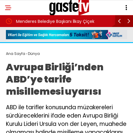
kay
Menderes Belediye Başkanı İlkay Çiçek
Suikast t
görevden uzaklaştırıldı
Burkay Ka
bulunam
Ana Sayfa
›
Dünya
Avrupa Birliği’nden
ABD’ye tarife
misillemesi uyarısı
ABD ile tarifler konusunda müzakereleri
sürdüreceklerini ifade eden Avrupa Birliği
Kurulu Lideri Ursula von der Leyen, muahede
olmaması halinde misilleme yapacaklarını