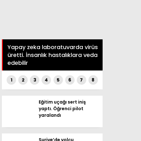
Yapay zeka laboratuvarda virüs
üretti. İnsanlık hastalıklara veda
edebilir
1
2
3
4
5
6
7
8
Eğitim uçağı sert iniş
yaptı. Öğrenci pilot
yaralandı
Suriye’de yolcu