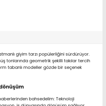
atmanlı giyim tarzı popülerliğini sürdürüyor.
ş tonlarında geometrik şekilli takılar tercih
form tabanlı modeller gözde bir seçenek
r dönüşüm
haberlerinden bahsedelim: Teknoloji
asyon, iş dünyasında dönüşüm sağlıyor.