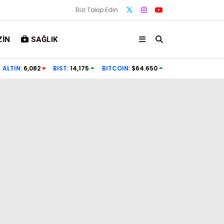
Bizi Takip Edin
IN
SAĞLIK
ALTIN:
6,082
BIST:
14,175
BITCOIN:
$64.650
Gündem
Ekonomi
Politika
Dünya
Spor
Magazin