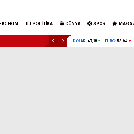
EKONOMI
POLITIKA
DÜNYA
SPOR
MAGAZ
DOLAR:
47,18
EURO:
53,94