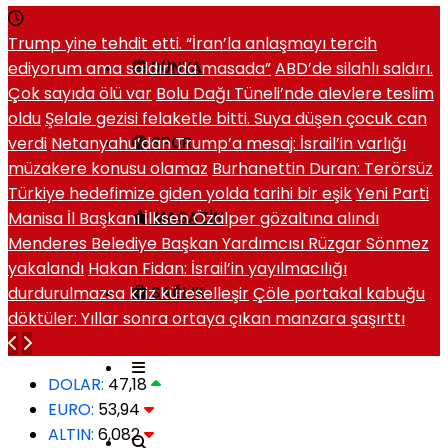
Trump yine tehdit etti. “İran’la anlaşmayı tercih
ediyorum ama saldırı da masada”
ABD’de silahlı saldırı.
DÜNYA
Çok sayıda ölü var
Bolu Dağı Tüneli’nde alevlere teslim
oldu
Şelale gezisi felaketle bitti. Suya düşen çocuk can
verdi
Netanyahu’dan Trump’a mesaj: İsrail’in varlığı
SPOR
müzakere konusu olamaz
Burhanettin Duran: Terörsüz
Türkiye hedefimize giden yolda tarihi bir eşik
Yeni Parti
Manisa İl Başkanı İlksen Özalper gözaltına alındı
MAGAZIN
Menderes Belediye Başkan Yardımcısı Rüzgar Sönmez
yakalandı
Hakan Fidan: İsrail’in yayılmacılığı
durdurulmazsa kriz küreselleşir
Çöle portakal kabuğu
SAĞLIK
döktüler: Yıllar sonra ortaya çıkan manzara şaşırttı
DOLAR:
47,18
EURO:
53,94
ALTIN:
6,082