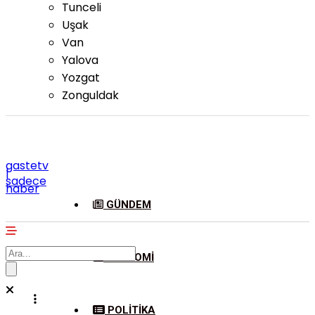
Tunceli
Uşak
Van
Yalova
Yozgat
Zonguldak
gastetv
|
sadece
haber
GÜNDEM
EKONOMI
POLITIKA