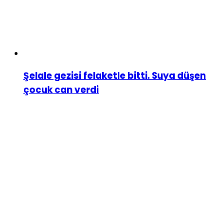
Şelale gezisi felaketle bitti. Suya düşen
çocuk can verdi