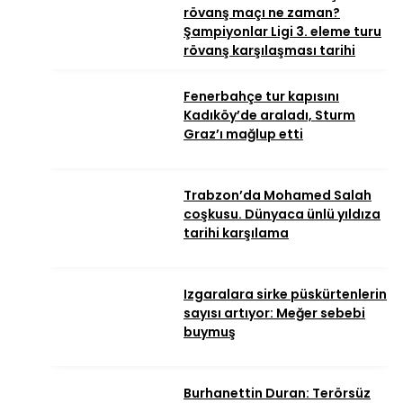
rövanş maçı ne zaman?
Şampiyonlar Ligi 3. eleme turu
rövanş karşılaşması tarihi
Fenerbahçe tur kapısını
Kadıköy’de araladı, Sturm
Graz’ı mağlup etti
Trabzon’da Mohamed Salah
coşkusu. Dünyaca ünlü yıldıza
tarihi karşılama
Izgaralara sirke püskürtenlerin
sayısı artıyor: Meğer sebebi
buymuş
Burhanettin Duran: Terörsüz