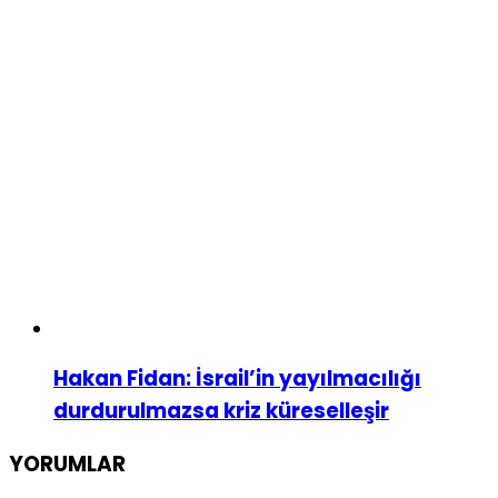
Hakan Fidan: İsrail’in yayılmacılığı
durdurulmazsa kriz küreselleşir
YORUMLAR