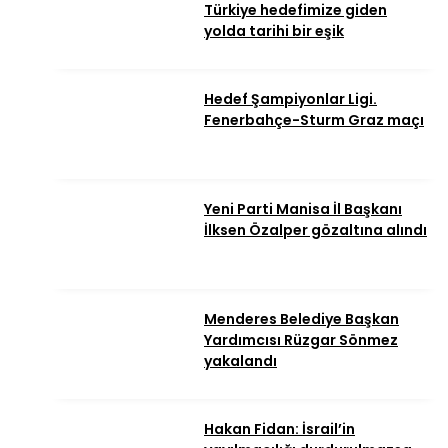
Türkiye hedefimize giden
yolda tarihi bir eşik
Hedef Şampiyonlar Ligi.
Fenerbahçe-Sturm Graz maçı
Yeni Parti Manisa İl Başkanı
İlksen Özalper gözaltına alındı
Menderes Belediye Başkan
Yardımcısı Rüzgar Sönmez
yakalandı
Hakan Fidan: İsrail’in