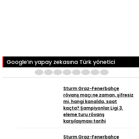
Google’ın yapay zekasına Türk yönetici
1
2
3
4
5
6
7
8
Sturm Graz-Fenerbahçe
rövanş maçı ne zaman, şifresiz
mi, hangi kanalda, saat
kaçta? Şampiyonlar Ligi 3.
eleme turu rövanş
karşılaşması tarihi
Sturm Graz-Fenerbahçe