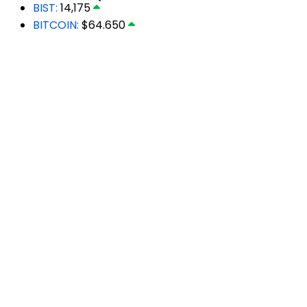
BIST:
14,175
BITCOIN:
$64.650