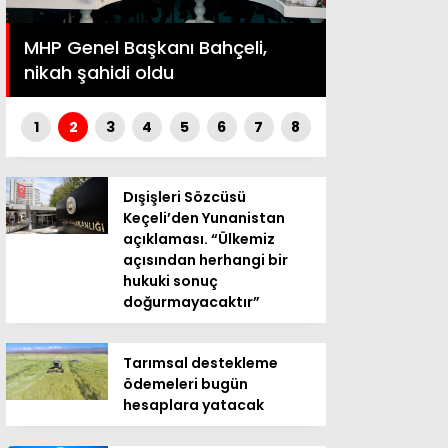
Altın umudu
MHP Genel Başkanı Bahçeli,
dünyanın en
nikah şahidi oldu
hazinelerind
1
2
3
4
5
6
7
8
Dışişleri Sözcüsü
Keçeli’den Yunanistan
açıklaması. “Ülkemiz
açısından herhangi bir
hukuki sonuç
doğurmayacaktır”
Tarımsal destekleme
ödemeleri bugün
hesaplara yatacak