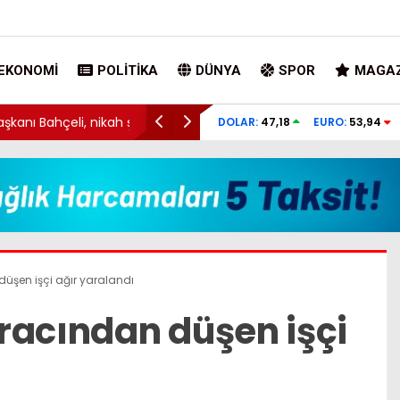
EKONOMI
POLITIKA
DÜNYA
SPOR
MAGAZ
du
Altın umuduyla kazdılar, dünyanın en nadir
DOLAR:
47,18
EURO:
53,94
buldular
üşen işçi ağır yaralandı
racından düşen işçi