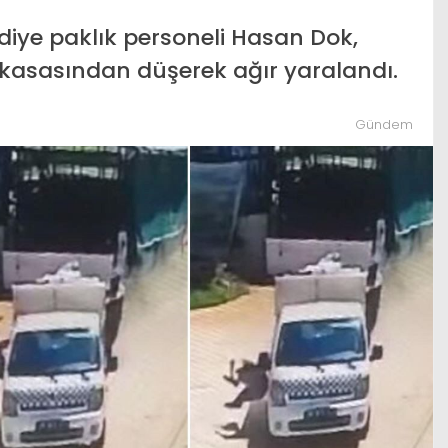
rtak
İstanbul’dan Tekirdağ’a hafta
ediye paklık personeli Hasan Dok,
sı”
sonu akını: Kilometrelerce araç
kasasından düşerek ağır yaralandı.
ama
kuyruğu oluştu
Gündem