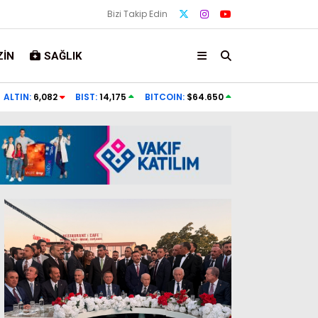
Bizi Takip Edin
IN
SAĞLIK
 hazinelerinden birini
Çimleri kartonla kapladı: Hem su tasarru
ALTIN:
6,082
BIST:
14,175
BITCOIN:
$64.650
azalttı