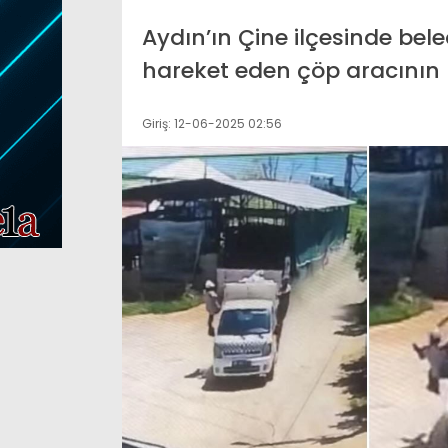
DMM’den “Mekke O
Aydın’ın Çine ilçesinde bel
r, Menderes Belediye
Savunma Anlaşma
hareket eden çöp aracının 
anı İlkay Çiçek tutuklandı
iddialarına yalanl
Giriş: 12-06-2025 02:56