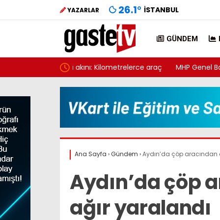
26.1
°
İSTANBUL
YAZARLAR
GÜNDEM
Kilometrelerce araç
MHP Genel Başkanı Bahçeli, nikah şahidi ol
Ana Sayfa
›
Gündem
›
Aydın’da çöp aracından d
Aydın’da çöp a
ağır yaralandı