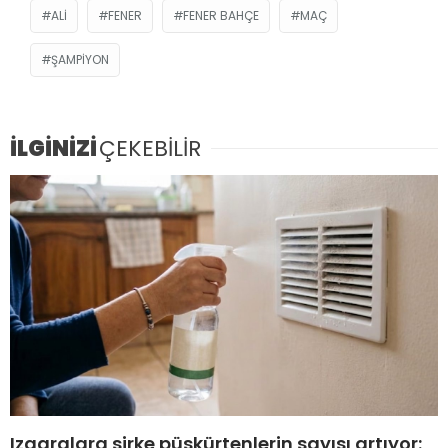
ALI
FENER
FENER BAHÇE
MAÇ
ŞAMPIYON
İLGİNİZİ
ÇEKEBİLİR
Izgaralara sirke püskürtenlerin sayısı artıyor: