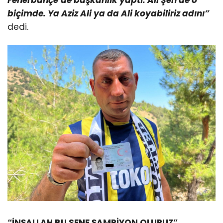
biçimde. Ya Aziz Ali ya da Ali koyabiliriz adını”
dedi.
“İNŞALLAH BU SENE ŞAMPİYON OLURUZ”