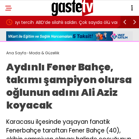
 tercih
ABD’de silahlı saldırı. Çok sayıda ölü var
Bolu Dağı
Ana Sayfa
›
Moda & Güzellik
Aydınlı Fener Bahçe,
takımı şampiyon olursa
oğlunun adını Ali Aziz
koyacak
Karacasu ilçesinde yaşayan fanatik
Fenerbahçe taraftarı Fener Bahçe (40),