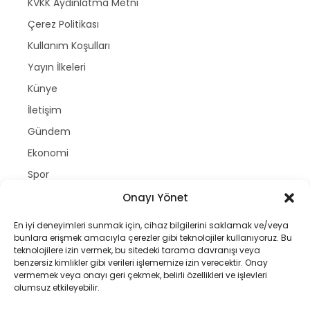
KVKK Aydınlatma Metni
Çerez Politikası
Kullanım Koşulları
Yayın İlkeleri
Künye
İletişim
Gündem
Ekonomi
Spor
Politika
Onayı Yönet
Magazin
En iyi deneyimleri sunmak için, cihaz bilgilerini saklamak ve/veya
bunlara erişmek amacıyla çerezler gibi teknolojiler kullanıyoruz. Bu
Dünya
teknolojilere izin vermek, bu sitedeki tarama davranışı veya
Yazarlar
benzersiz kimlikler gibi verileri işlememize izin verecektir. Onay
vermemek veya onayı geri çekmek, belirli özellikleri ve işlevleri
Nöbetçi Eczaneler
olumsuz etkileyebilir.
Namaz Vakitleri