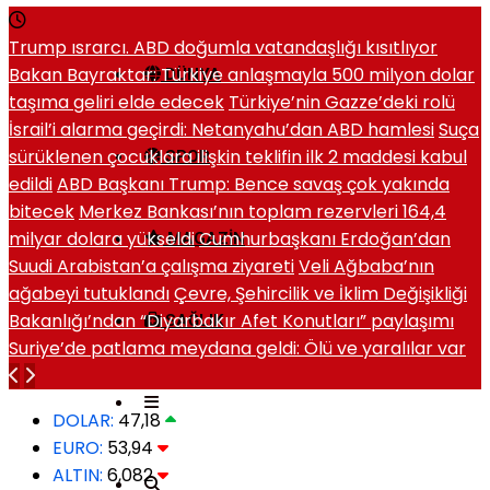
Trump ısrarcı. ABD doğumla vatandaşlığı kısıtlıyor
Bakan Bayraktar: Türkiye anlaşmayla 500 milyon dolar
DÜNYA
taşıma geliri elde edecek
Türkiye’nin Gazze’deki rolü
İsrail’i alarma geçirdi: Netanyahu’dan ABD hamlesi
Suça
sürüklenen çocuklara ilişkin teklifin ilk 2 maddesi kabul
SPOR
edildi
ABD Başkanı Trump: Bence savaş çok yakında
bitecek
Merkez Bankası’nın toplam rezervleri 164,4
milyar dolara yükseldi
Cumhurbaşkanı Erdoğan’dan
MAGAZIN
Suudi Arabistan’a çalışma ziyareti
Veli Ağbaba’nın
ağabeyi tutuklandı
Çevre, Şehircilik ve İklim Değişikliği
Bakanlığı’ndan “Diyarbakır Afet Konutları” paylaşımı
SAĞLIK
Suriye’de patlama meydana geldi: Ölü ve yaralılar var
DOLAR:
47,18
EURO:
53,94
ALTIN:
6,082