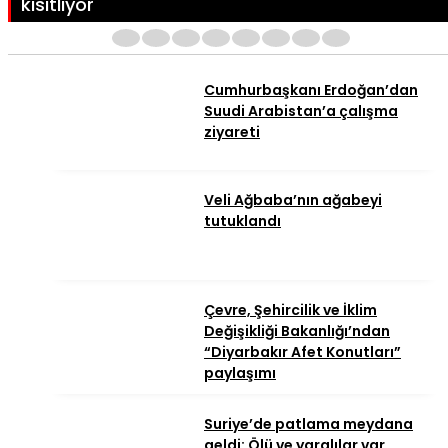
kısıtlıyor
1
2
3
4
5
6
7
8
Cumhurbaşkanı Erdoğan’dan
Suudi Arabistan’a çalışma
ziyareti
Veli Ağbaba’nın ağabeyi
tutuklandı
Çevre, Şehircilik ve İklim
Değişikliği Bakanlığı’ndan
“Diyarbakır Afet Konutları”
paylaşımı
Suriye’de patlama meydana
geldi: Ölü ve yaralılar var