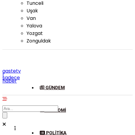
Tunceli
Uşak
Van
Yalova
Yozgat
Zonguldak
gastetv
|
sadece
haber
GÜNDEM
EKONOMI
POLITIKA