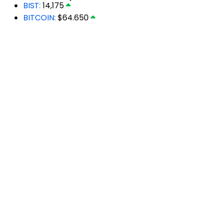
BIST:
14,175
BITCOIN:
$64.650