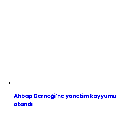
Ahbap Derneği’ne yönetim kayyumu
atandı