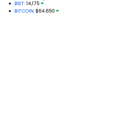
BIST:
14,175
BITCOIN:
$64.650