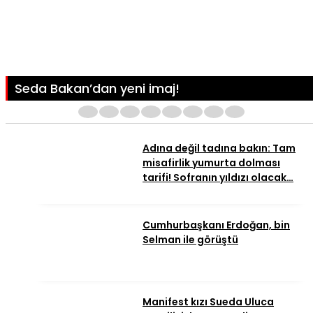
Seda Bakan’dan yeni imaj!
1
2
3
4
5
6
7
8
Adına değil tadına bakın: Tam
misafirlik yumurta dolması
tarifi! Sofranın yıldızı olacak…
Cumhurbaşkanı Erdoğan, bin
Selman ile görüştü
Manifest kızı Sueda Uluca