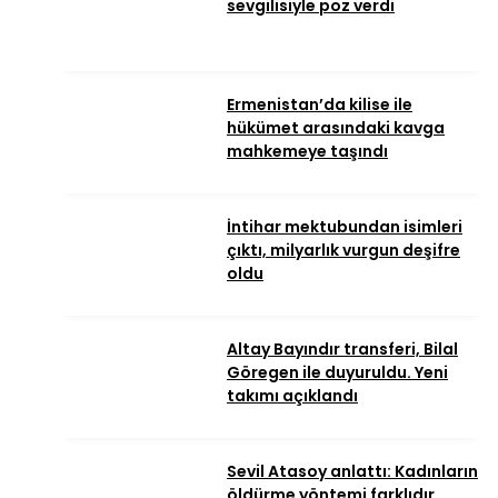
sevgilisiyle poz verdi
Ermenistan’da kilise ile
hükümet arasındaki kavga
mahkemeye taşındı
İntihar mektubundan isimleri
çıktı, milyarlık vurgun deşifre
oldu
Altay Bayındır transferi, Bilal
Göregen ile duyuruldu. Yeni
takımı açıklandı
Sevil Atasoy anlattı: Kadınların
öldürme yöntemi farklıdır