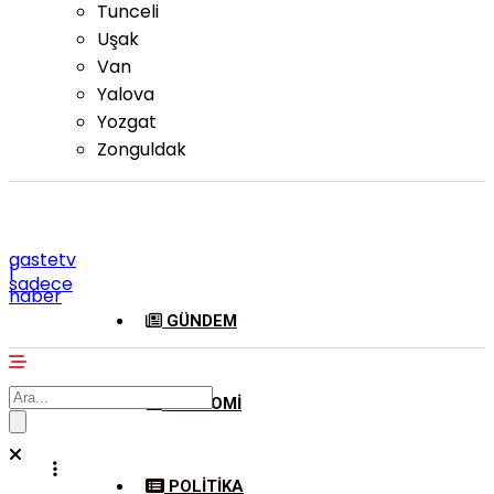
Tunceli
Uşak
Van
Yalova
Yozgat
Zonguldak
gastetv
|
sadece
haber
GÜNDEM
EKONOMI
POLITIKA