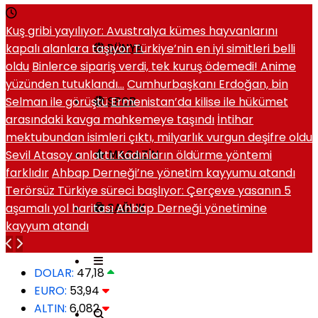
Kuş gribi yayılıyor: Avustralya kümes hayvanlarını
kapalı alanlara taşıyor
Türkiye’nin en iyi simitleri belli
DÜNYA
oldu
Binlerce sipariş verdi, tek kuruş ödemedi! Anime
yüzünden tutuklandı…
Cumhurbaşkanı Erdoğan, bin
Selman ile görüştü
Ermenistan’da kilise ile hükümet
SPOR
arasındaki kavga mahkemeye taşındı
İntihar
mektubundan isimleri çıktı, milyarlık vurgun deşifre oldu
Sevil Atasoy anlattı: Kadınların öldürme yöntemi
MAGAZIN
farklıdır
Ahbap Derneği’ne yönetim kayyumu atandı
Terörsüz Türkiye süreci başlıyor: Çerçeve yasanın 5
aşamalı yol haritası
Ahbap Derneği yönetimine
SAĞLIK
kayyum atandı
DOLAR:
47,18
EURO:
53,94
ALTIN:
6,082