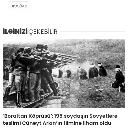
BOĞAZI
İLGİNİZİ
ÇEKEBİLİR
‘Boraltan Köprüsü’: 195 soydaşın Sovyetlere
teslimi Cüneyt Arkın’ın filmine ilham oldu