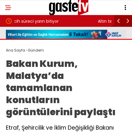
Altın tırmanışa geçti
Umman: 
müzakere
Ana Sayfa
›
Gündem
Bakan Kurum,
Malatya’da
tamamlanan
konutların
görüntülerini paylaştı
Etraf, Şehircilik ve İklim Değişikliği Bakanı