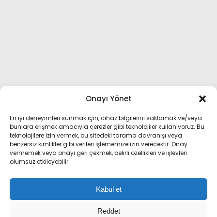
Onayı Yönet
En iyi deneyimleri sunmak için, cihaz bilgilerini saklamak ve/veya
bunlara erişmek amacıyla çerezler gibi teknolojiler kullanıyoruz. Bu
teknolojilere izin vermek, bu sitedeki tarama davranışı veya
benzersiz kimlikler gibi verileri işlememize izin verecektir. Onay
vermemek veya onayı geri çekmek, belirli özellikleri ve işlevleri
olumsuz etkileyebilir.
Kabul et
Reddet