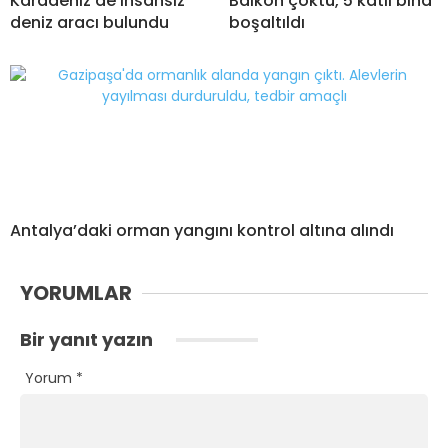
Karadeniz’de insansız
Balkon çöktü, 5 katlı bina
deniz aracı bulundu
boşaltıldı
Antalya’daki orman yangını kontrol altına alındı
YORUMLAR
Bir yanıt yazın
Yorum
*