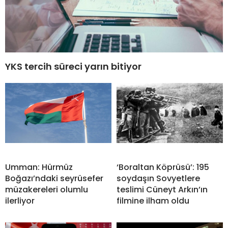
YKS tercih süreci yarın bitiyor
Umman: Hürmüz
‘Boraltan Köprüsü’: 195
Boğazı’ndaki seyrüsefer
soydaşın Sovyetlere
müzakereleri olumlu
teslimi Cüneyt Arkın’ın
ilerliyor
filmine ilham oldu