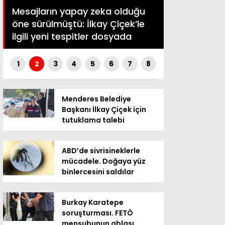
Mesajların yapay zeka olduğu
öne sürülmüştü: İlkay Çiçek’le
Bakan Kurum
ilgili yeni tespitler dosyada
çavuş ilişki
1
2
3
4
5
6
7
8
Menderes Belediye
Başkanı İlkay Çiçek için
tutuklama talebi
ABD’de sivrisineklerle
mücadele. Doğaya yüz
binlercesini saldılar
Burkay Karatepe
soruşturması. FETÖ
mensubunun ablası