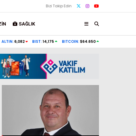
Bizi Takip Edin
IN
SAĞLIK
yle yürümez
Ermenistan’da kilise ile hükümet arasın
ALTIN:
6,082
BIST:
14,175
BITCOIN:
$64.650
taşındı