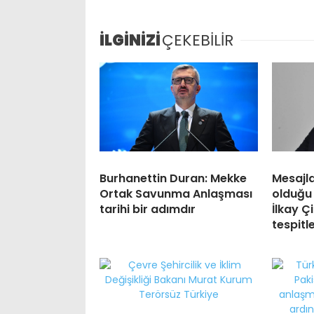
İLGİNİZİ
ÇEKEBİLİR
Burhanettin Duran: Mekke
Mesajl
Ortak Savunma Anlaşması
olduğu
tarihi bir adımdır
İlkay Çi
tespit