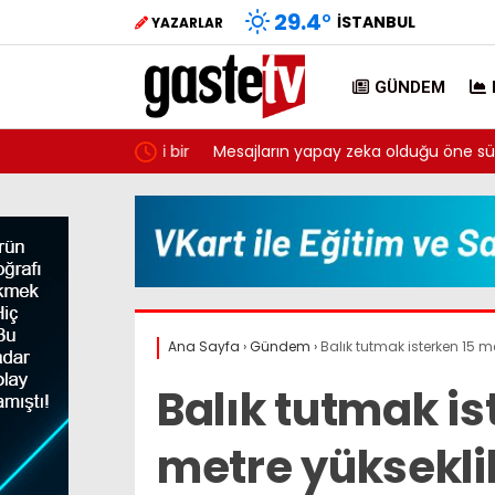
29.4
°
İSTANBUL
YAZARLAR
GÜNDEM
laşması tarihi bir
Mesajların yapay zeka olduğu öne sürülmüştü:
yeni tespitler dosyada
Ana Sayfa
›
Gündem
›
Balık tutmak isterken 15 m
Balık tutmak is
metre yüksekli