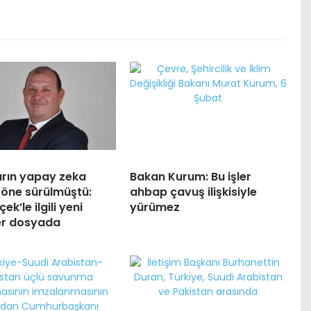
arın yapay zeka
Bakan Kurum: Bu işler
 öne sürülmüştü:
ahbap çavuş ilişkisiyle
çek’le ilgili yeni
yürümez
ler dosyada