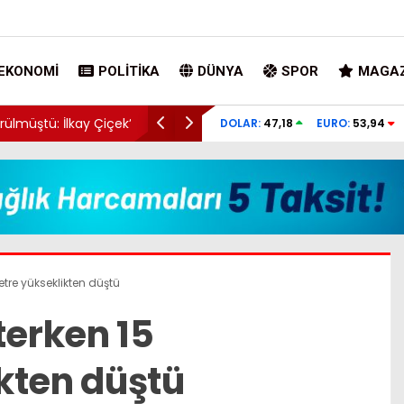
EKONOMI
POLITIKA
DÜNYA
SPOR
MAGAZ
 İlkay Çiçek’le ilgili
Bakan Kurum: Bu işler ahbap çavuş ilişkisi
DOLAR:
47,18
EURO:
53,94
etre yükseklikten düştü
terken 15
kten düştü