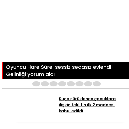
Oyuncu Hare Sürel sessiz sedasız evlendi!
Gelinliği yorum aldı
1
2
3
4
5
6
7
8
Suça sürüklenen çocuklara
ilişkin teklifin ilk 2 maddesi
kabul edildi