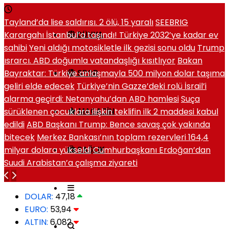
Tayland’da lise saldırısı. 2 ölü, 15 yaralı
SEEBRIG
Karargahı İstanbul’a taşındı! Türkiye 2032’ye kadar ev
DÜNYA
sahibi
Yeni aldığı motosikletle ilk gezisi sonu oldu
Trump
ısrarcı. ABD doğumla vatandaşlığı kısıtlıyor
Bakan
Bayraktar: Türkiye anlaşmayla 500 milyon dolar taşıma
SPOR
geliri elde edecek
Türkiye’nin Gazze’deki rolü İsrail’i
alarma geçirdi: Netanyahu’dan ABD hamlesi
Suça
sürüklenen çocuklara ilişkin teklifin ilk 2 maddesi kabul
MAGAZIN
edildi
ABD Başkanı Trump: Bence savaş çok yakında
bitecek
Merkez Bankası’nın toplam rezervleri 164,4
milyar dolara yükseldi
Cumhurbaşkanı Erdoğan’dan
SAĞLIK
Suudi Arabistan’a çalışma ziyareti
DOLAR:
47,18
EURO:
53,94
ALTIN:
6,082