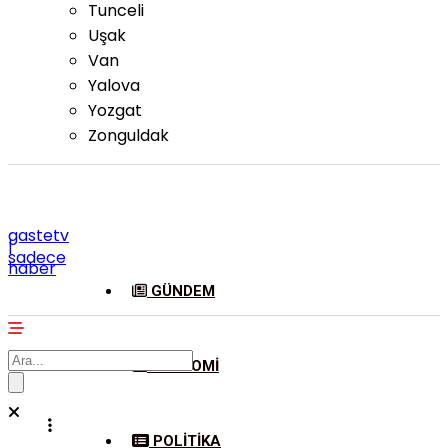
Tunceli
Uşak
Van
Yalova
Yozgat
Zonguldak
gastetv
|
sadece
haber
GÜNDEM
EKONOMI
POLITIKA