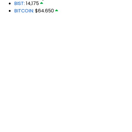
BIST:
14,175
BITCOIN:
$64.650