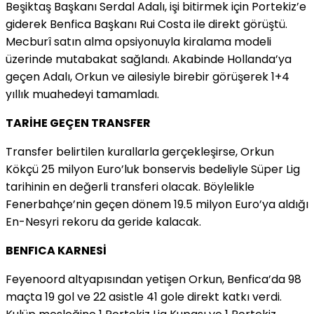
Beşiktaş Başkanı Serdal Adalı, işi bitirmek için Portekiz’e
giderek Benfica Başkanı Rui Costa ile direkt görüştü.
Mecburî satın alma opsiyonuyla kiralama modeli
üzerinde mutabakat sağlandı. Akabinde Hollanda’ya
geçen Adalı, Orkun ve ailesiyle birebir görüşerek 1+4
yıllık muahedeyi tamamladı.
TARİHE GEÇEN TRANSFER
Transfer belirtilen kurallarla gerçekleşirse, Orkun
Kökçü 25 milyon Euro’luk bonservis bedeliyle Süper Lig
tarihinin en değerli transferi olacak. Böylelikle
Fenerbahçe’nin geçen dönem 19.5 milyon Euro’ya aldığı
En-Nesyri rekoru da geride kalacak.
BENFICA KARNESİ
Feyenoord altyapısından yetişen Orkun, Benfica’da 98
maçta 19 gol ve 22 asistle 41 gole direkt katkı verdi.