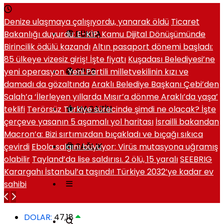
Denize ulaşmaya çalışıyordu, yanarak öldü
Ticaret
Bakanlığı duyurdu: E-KİP, Kamu Dijital Dönüşümünde
DÜNYA
Birincilik ödülü kazandı
Altın pasaport dönemi başladı:
85 ülkeye vizesiz giriş! İşte fiyatı
Kuşadası Belediyesi’ne
yeni operasyon. Yeni Partili milletvekilinin kızı ve
SPOR
damadı da gözaltında
Araklı Belediye Başkanı Çebi’den
Salah’a ‘İlerleyen yıllarda Mısır’a dönme Araklı’da yaşa’
teklifi
Terörsüz Türkiye sürecinde şimdi ne olacak? İşte
MAGAZIN
çerçeve yasanın 5 aşamalı yol haritası
İsrailli bakandan
Macron’a: Bizi sırtımızdan bıçakladı ve bıçağı sıkıca
çevirdi
Ebola salgını büyüyor: Virüs mutasyona uğramış
SAĞLIK
olabilir
Tayland’da lise saldırısı. 2 ölü, 15 yaralı
SEEBRIG
Karargahı İstanbul’a taşındı! Türkiye 2032’ye kadar ev
sahibi
DOLAR:
47,18