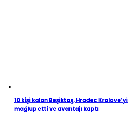
10 kişi kalan Beşiktaş, Hradec Kralove’yi
mağlup etti ve avantajı kaptı