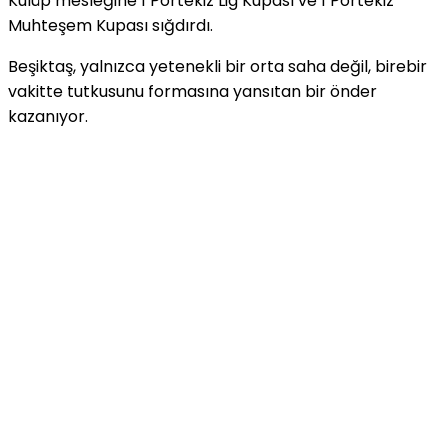
Kulüp mesleğine 1 Portekiz Lig Kupası ve 1 Portekiz
Muhteşem Kupası sığdırdı.
Beşiktaş, yalnızca yetenekli bir orta saha değil, birebir
vakitte tutkusunu formasına yansıtan bir önder
kazanıyor.