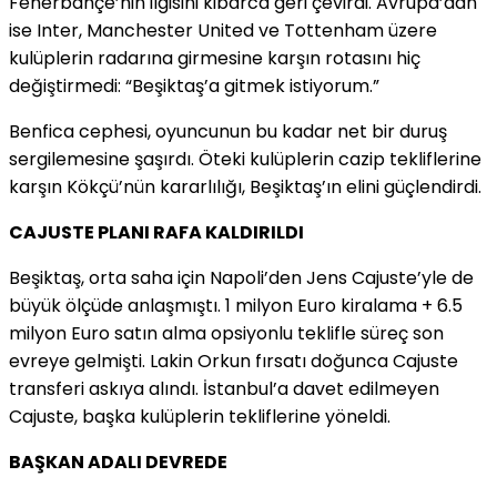
Fenerbahçe’nin ilgisini kibarca geri çevirdi. Avrupa’dan
ise Inter, Manchester United ve Tottenham üzere
kulüplerin radarına girmesine karşın rotasını hiç
değiştirmedi: “Beşiktaş’a gitmek istiyorum.”
Benfica cephesi, oyuncunun bu kadar net bir duruş
sergilemesine şaşırdı. Öteki kulüplerin cazip tekliflerine
karşın Kökçü’nün kararlılığı, Beşiktaş’ın elini güçlendirdi.
CAJUSTE PLANI RAFA KALDIRILDI
Beşiktaş, orta saha için Napoli’den Jens Cajuste’yle de
büyük ölçüde anlaşmıştı. 1 milyon Euro kiralama + 6.5
milyon Euro satın alma opsiyonlu teklifle süreç son
evreye gelmişti. Lakin Orkun fırsatı doğunca Cajuste
transferi askıya alındı. İstanbul’a davet edilmeyen
Cajuste, başka kulüplerin tekliflerine yöneldi.
BAŞKAN ADALI DEVREDE