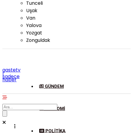
Tunceli
Uşak
Van
Yalova
Yozgat
Zonguldak
gastetv
|
sadece
haber
GÜNDEM
EKONOMI
POLITIKA