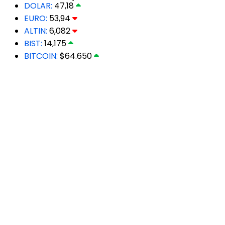
DOLAR:
47,18
EURO:
53,94
ALTIN:
6,082
BIST:
14,175
BITCOIN:
$64.650