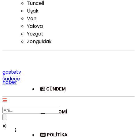
Tunceli
Uşak
Van
Yalova
Yozgat
Zonguldak
gastetv
|
sadece
haber
GÜNDEM
EKONOMI
POLITIKA