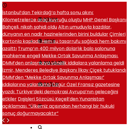
İstanbul’dan Tekirdağ’a hafta sonu akını:
Kilometrelerce araç kuyruğu oluştu
MHP Genel Başkanı
DÜNYA
Bahçeli, nikah şahidi oldu
Altın umuduyla kazdılar,
dünyanın en nadir hazinelerinden birini buldular
Çimleri
kartonla kapladı: Hem su tasarrufu sağladı hem bakımı
SPOR
azalttı
Trump’ın 400 milyon dolarlık balo salonuna
mahkeme engeli
Mekke Ortak Savunma Anlaşması.
DMM’den anlaşmaya yönelik iddialara yalanlama geldi
MAGAZIN
İzmir, Menderes Belediye Başkanı İlkay Çiçek tutuklandı
DMM’den “Mekke Ortak Savunma Anlaşması”
iddialarına yalanlama
Özgür Özel Fransız gazetesine
SAĞLIK
yazdı: Türkiye’deki demokrasi Avrupa’nın geleceğini
etkiler
Dışişleri Sözcüsü Keçeli’den Yunanistan
açıklaması. “Ülkemiz açısından herhangi bir hukuki
sonuç doğurmayacaktır”