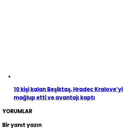
10 kişi kalan Beşiktaş, Hradec Kralove’yi
mağlup etti ve avantajı kaptı
YORUMLAR
Bir yanıt yazın