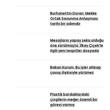
Burhanettin Duran: Mekke
Ortak Savunma Anlaşması
tarihi bir adımdır
Mesajların yapay zeka olduğu
öne sürülmüştü: İlkay Çiçek’le
ilgili yeni tespitler dosyada
Bakan Kurum: Bu işler ahbap
çavuş ilişkisiyle yürümez
Plastik bardaklardaki
çizgilerin meğer önemli bir
görevi varmış