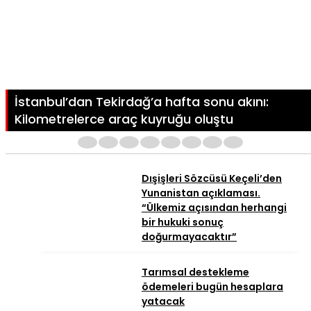
İstanbul’dan Tekirdağ’a hafta sonu akını:
Kilometrelerce araç kuyruğu oluştu
1
2
3
4
5
6
7
8
Dışişleri Sözcüsü Keçeli’den
Yunanistan açıklaması.
“Ülkemiz açısından herhangi
bir hukuki sonuç
doğurmayacaktır”
Tarımsal destekleme
ödemeleri bugün hesaplara
yatacak