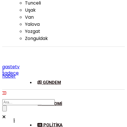
Tunceli
Uşak
Van
Yalova
Yozgat
Zonguldak
gastetv
|
sadece
haber
GÜNDEM
EKONOMI
POLITIKA