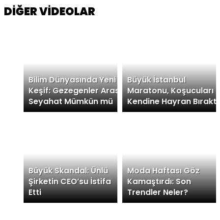
DİĞER VİDEOLAR
Bilim Dünyasında Yeni
Büyük İstanbul
Keşif: Gezegenler Arası
Maratonu, Koşucuları
Seyahat Mümkün mü
Kendine Hayran Bıraktı
Büyük Skandal: Ünlü
Moda Haftası Göz
Şirketin CEO’su İstifa
Kamaştırdı: Son
Etti
Trendler Neler?