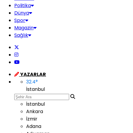
Politika
Dünya
Spor
Magazin
Sağlık
YAZARLAR
32.4
°
İstanbul
İstanbul
Ankara
İzmir
Adana