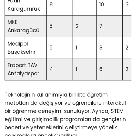
Fatih
8
10
3
Karagümrük
MKE
5
2
7
Ankaragücü
Medipol
5
1
8
2
Başakşehir
Fraport TAV
4
1
6
2
Antalyaspor
Teknolojinin kullanımıyla birlikte öğretim
metotları da değişiyor ve öğrencilere interaktif
bir öğrenme deneyimi sunuluyor. Ayrıca, STEM
eğitimi ve girişimcilik programları da gençlerin
beceri ve yeteneklerini geliştirmeye yönelik
çalışmalara öncelik veriliyor.