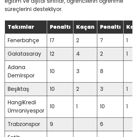
eğitim ve dijital sınıflar, öğrencilerin öğrenme
süreçlerini destekliyor.
Takımlar
Penaltı
Kaçan
Penaltı
Ka
Fenerbahçe
17
2
7
1
Galatasaray
12
4
2
1
Adana
10
3
8
Demirspor
Beşiktaş
10
2
3
1
HangiKredi
10
1
10
1
Ümraniyespor
Trabzonspor
9
6