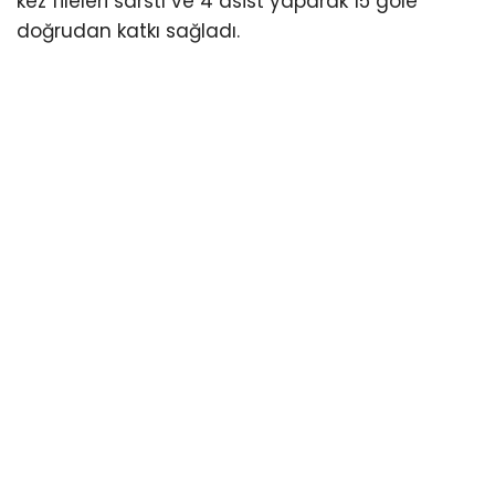
kez fileleri sarstı ve 4 asist yaparak 15 gole
doğrudan katkı sağladı.