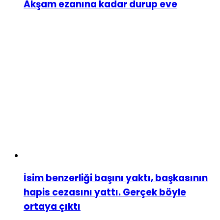
Akşam ezanına kadar durup eve
İsim benzerliği başını yaktı, başkasının
hapis cezasını yattı. Gerçek böyle
ortaya çıktı