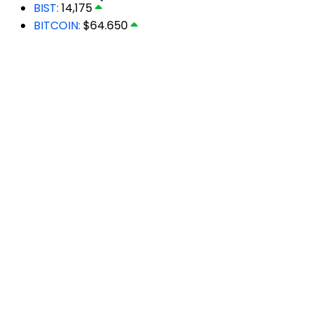
BIST:
14,175
BITCOIN:
$64.650