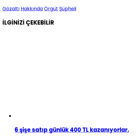
Gözaltı
Hakkında
Örgüt
Şüpheli
İLGİNİZİ
ÇEKEBİLİR
6 şişe satıp günlük 400 TL kazanıyorlar.