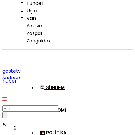
Tunceli
Uşak
Van
Yalova
Yozgat
Zonguldak
gastetv
|
sadece
haber
GÜNDEM
EKONOMI
POLITIKA