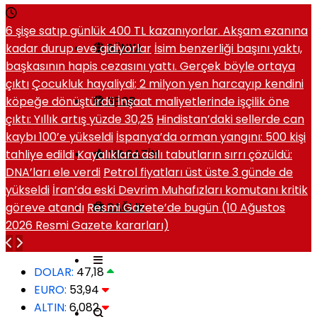
6 şişe satıp günlük 400 TL kazanıyorlar. Akşam ezanına
kadar durup eve gidiyorlar
İsim benzerliği başını yaktı,
DÜNYA
başkasının hapis cezasını yattı. Gerçek böyle ortaya
çıktı
Çocukluk hayaliydi; 2 milyon yen harcayıp kendini
köpeğe dönüştürdü
İnşaat maliyetlerinde işçilik öne
SPOR
çıktı: Yıllık artış yüzde 30,25
Hindistan’daki sellerde can
kaybı 100’e yükseldi
İspanya’da orman yangını: 500 kişi
tahliye edildi
Kayalıklara asılı tabutların sırrı çözüldü:
MAGAZIN
DNA’ları ele verdi
Petrol fiyatları üst üste 3 günde de
yükseldi
İran’da eski Devrim Muhafızları komutanı kritik
göreve atandı
Resmi Gazete’de bugün (10 Ağustos
SAĞLIK
2026 Resmi Gazete kararları)
DOLAR:
47,18
EURO:
53,94
ALTIN:
6,082