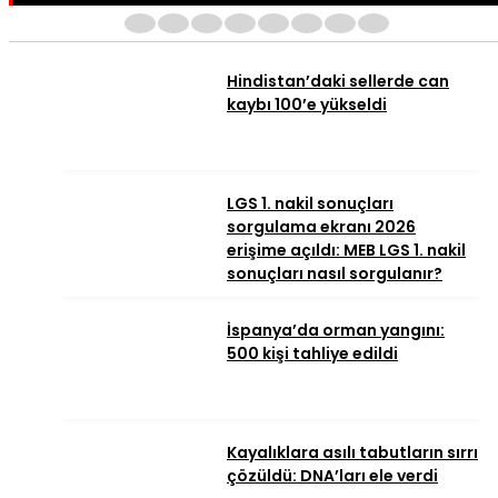
1
2
3
4
5
6
7
8
Hindistan’daki sellerde can
kaybı 100’e yükseldi
LGS 1. nakil sonuçları
sorgulama ekranı 2026
erişime açıldı: MEB LGS 1. nakil
sonuçları nasıl sorgulanır?
İspanya’da orman yangını:
500 kişi tahliye edildi
Kayalıklara asılı tabutların sırrı
çözüldü: DNA’ları ele verdi