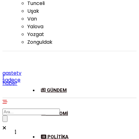
Tunceli
Uşak
Van
Yalova
Yozgat
Zonguldak
gastetv
|
sadece
haber
GÜNDEM
EKONOMI
POLITIKA