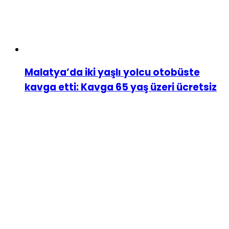
Malatya’da iki yaşlı yolcu otobüste
kavga etti: Kavga 65 yaş üzeri ücretsiz