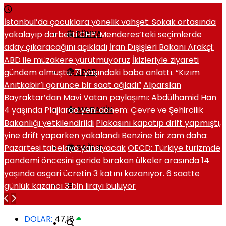
İstanbul’da çocuklara yönelik vahşet: Sokak ortasında
yakalayıp darbetti
CHP, Menderes’teki seçimlerde
DÜNYA
aday çıkaracağını açıkladı
İran Dışişleri Bakanı Arakçi:
ABD ile müzakere yürütmüyoruz
İkizleriyle ziyareti
gündem olmuştu. 71 yaşındaki baba anlattı. “Kızım
SPOR
Anıtkabir’i görünce bir saat ağladı”
Alparslan
Bayraktar’dan Mavi Vatan paylaşımı: Abdülhamid Han
4 yaşında
Plajlarda yeni dönem: Çevre ve Şehircilik
MAGAZIN
Bakanlığı yetkilendirildi
Plakasını kapatıp drift yapmıştı,
yine drift yaparken yakalandı
Benzine bir zam daha:
Pazartesi tabelaya yansıyacak
OECD: Türkiye turizmde
SAĞLIK
pandemi öncesini geride bırakan ülkeler arasında
14
yaşında asgari ücretin 3 katını kazanıyor. 6 saatte
günlük kazancı 3 bin lirayı buluyor
DOLAR:
47,18