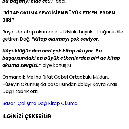
bu başarıyı elde etti.”
dedi.
“KİTAP OKUMA SEVGİSİ EN BÜYÜK ETKENLERDEN
BİRİ”
Başarıda kitap okumanın etkisinin büyük olduğunu dile
getiren Dağ,
“Kitap okumayı çok seviyor.
Küçüklüğünden beri çok kitap okuyor. Bu
başarısındaki en büyük etkenlerden biri de kitap
okuma sevgisi.”
diye konuştu.
Osmancık Meliha Rıfat Göbel Ortaokulu Müdürü
Hüseyin Okumuş da başarısından dolayı Kayra Aras
Dağ’ı tebrik etti.
Başarı
Çalışma
Dağ
Kitap Okuma
İLGİNİZİ
ÇEKEBİLİR