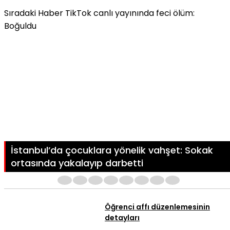
Sıradaki Haber
TikTok canlı yayınında feci ölüm:
Boğuldu
İstanbul’da çocuklara yönelik vahşet: Sokak
ortasında yakalayıp darbetti
1
2
3
4
5
6
7
8
Öğrenci affı düzenlemesinin
detayları