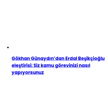
Gökhan Günaydın’dan Erdal Beşikçioğlu
eleştirisi: Siz kamu görevinizi nasıl
yapıyorsunuz