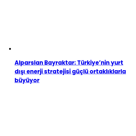
Alparslan Bayraktar: Türkiye’nin yurt
dışı enerji stratejisi güçlü ortaklıklarla
büyüyor