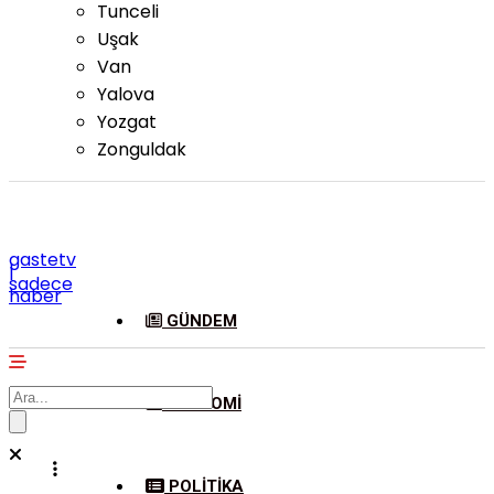
Tunceli
Uşak
Van
Yalova
Yozgat
Zonguldak
gastetv
|
sadece
haber
GÜNDEM
EKONOMI
POLITIKA