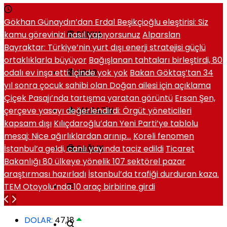
Gökhan Günaydın’dan Erdal Beşikçioğlu eleştirisi: Siz
kamu görevinizi nasıl yapıyorsunuz
Alparslan
DÜNYA
Bayraktar: Türkiye’nin yurt dışı enerji stratejisi güçlü
ortaklıklarla büyüyor
Bağışlanan tahtaları birleştirdi, 80
odalı ev inşa etti: İçinde yok yok
Bakan Göktaş’tan 34
SPOR
yıl sonra çocuk sahibi olan Doğan ailesi için açıklama
Çiçek Pasajı’nda tartışma yaratan görüntü
Ersan Şen,
çerçeve yasayı değerlendirdi: Örgüt yöneticileri
MAGAZIN
kapsam dışı
Kılıçdaroğlu’dan Yeni Parti’ye tablolu
mesaj: Nice ağırlıklardan arınıp…
Koreli fenomen
İstanbul’a geldi, canlı yayında taciz edildi
Ticaret
SAĞLIK
Bakanlığı 80 ülkeye yönelik 107 sektörel pazar
araştırması hazırladı
İstanbul’da trafiği durduran kaza.
TEM Otoyolu’nda 10 araç birbirine girdi
DOLAR:
47,18