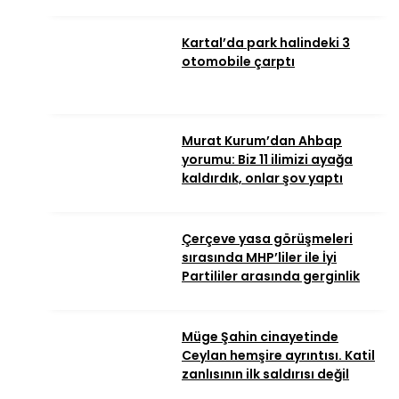
Kartal’da park halindeki 3
otomobile çarptı
Murat Kurum’dan Ahbap
yorumu: Biz 11 ilimizi ayağa
kaldırdık, onlar şov yaptı
Çerçeve yasa görüşmeleri
sırasında MHP’liler ile İyi
Partililer arasında gerginlik
Müge Şahin cinayetinde
Ceylan hemşire ayrıntısı. Katil
zanlısının ilk saldırısı değil