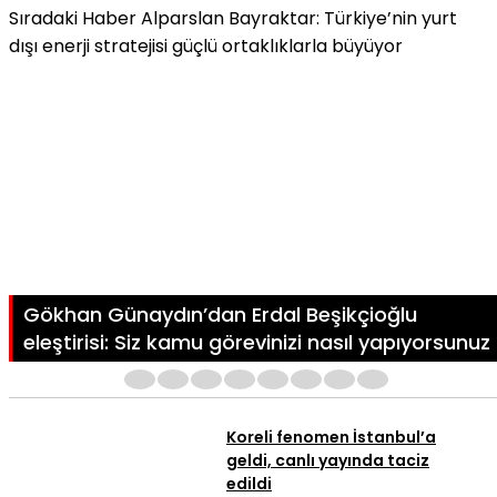
Sıradaki Haber
Alparslan Bayraktar: Türkiye’nin yurt
dışı enerji stratejisi güçlü ortaklıklarla büyüyor
Gökhan Günaydın’dan Erdal Beşikçioğlu
eleştirisi: Siz kamu görevinizi nasıl yapıyorsunuz
1
2
3
4
5
6
7
8
Koreli fenomen İstanbul’a
geldi, canlı yayında taciz
edildi