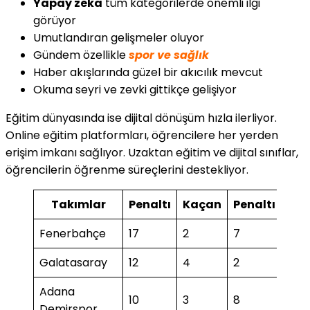
Yapay zeka
tüm kategorilerde önemli ilgi
görüyor
Umutlandıran gelişmeler oluyor
Gündem özellikle
spor ve sağlık
Haber akışlarında güzel bir akıcılık mevcut
Okuma seyri ve zevki gittikçe gelişiyor
Eğitim dünyasında ise dijital dönüşüm hızla ilerliyor.
Online eğitim platformları, öğrencilere her yerden
erişim imkanı sağlıyor. Uzaktan eğitim ve dijital sınıflar,
öğrencilerin öğrenme süreçlerini destekliyor.
Takımlar
Penaltı
Kaçan
Penaltı
Ka
Fenerbahçe
17
2
7
1
Galatasaray
12
4
2
1
Adana
10
3
8
Demirspor