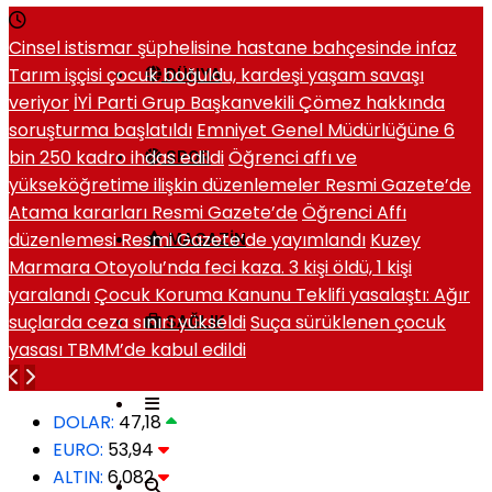
Cinsel istismar şüphelisine hastane bahçesinde infaz
Tarım işçisi çocuk boğuldu, kardeşi yaşam savaşı
DÜNYA
veriyor
İYİ Parti Grup Başkanvekili Çömez hakkında
soruşturma başlatıldı
Emniyet Genel Müdürlüğüne 6
bin 250 kadro ihdas edildi
Öğrenci affı ve
SPOR
yükseköğretime ilişkin düzenlemeler Resmi Gazete’de
Atama kararları Resmi Gazete’de
Öğrenci Affı
düzenlemesi Resmi Gazete’de yayımlandı
Kuzey
MAGAZIN
Marmara Otoyolu’nda feci kaza. 3 kişi öldü, 1 kişi
yaralandı
Çocuk Koruma Kanunu Teklifi yasalaştı: Ağır
suçlarda ceza sınırı yükseldi
Suça sürüklenen çocuk
SAĞLIK
yasası TBMM’de kabul edildi
DOLAR:
47,18
EURO:
53,94
ALTIN:
6,082