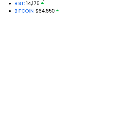
BIST:
14,175
BITCOIN:
$64.650