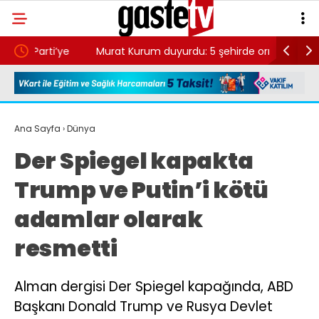
ye
Murat Kurum duyurdu: 5 şehirde orman
Antalya’d
yangınları bilançosu
gözaltı
Ana Sayfa
›
Dünya
Der Spiegel kapakta
Trump ve Putin’i kötü
adamlar olarak
resmetti
Alman dergisi Der Spiegel kapağında, ABD
Başkanı Donald Trump ve Rusya Devlet