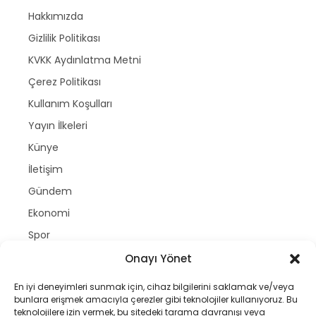
Hakkımızda
Gizlilik Politikası
KVKK Aydınlatma Metni
Çerez Politikası
Kullanım Koşulları
Yayın İlkeleri
Künye
İletişim
Gündem
Ekonomi
Spor
Politika
Onayı Yönet
Magazin
En iyi deneyimleri sunmak için, cihaz bilgilerini saklamak ve/veya
bunlara erişmek amacıyla çerezler gibi teknolojiler kullanıyoruz. Bu
Dünya
teknolojilere izin vermek, bu sitedeki tarama davranışı veya