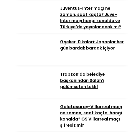
Juventus-Inter maçı ne
zaman, saat kaçta? Juve-
Inter maçı hangi kanalda ve
Türkiye’de yayınlanacak mı?
0 şeker, 0 kalori: Japonlar her
gün bardak bardak içiyor
Trabzon’da belediye
başkanından Salah’ı
gülümseten teklif
Galatasaray-Villarreal maçı
ne zaman, saat kaçta, hangi
kanalda? GS Villarreal maçı
şifresiz mi?