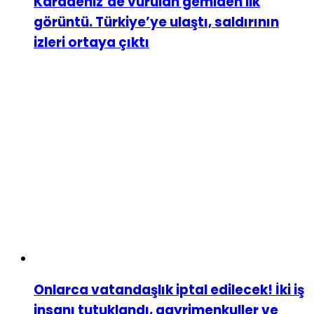
Karadeniz’de vurulan gemiden ilk
görüntü. Türkiye’ye ulaştı, saldırının
izleri ortaya çıktı
Onlarca vatandaşlık iptal edilecek! İki iş
insanı tutuklandı, gayrimenkuller ve