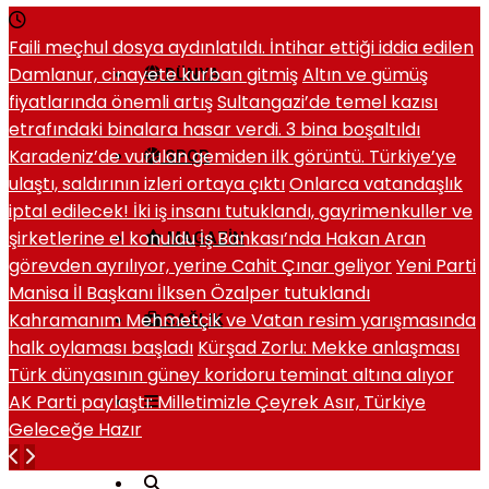
Faili meçhul dosya aydınlatıldı. İntihar ettiği iddia edilen
Damlanur, cinayete kurban gitmiş
Altın ve gümüş
DÜNYA
fiyatlarında önemli artış
Sultangazi’de temel kazısı
etrafındaki binalara hasar verdi. 3 bina boşaltıldı
Karadeniz’de vurulan gemiden ilk görüntü. Türkiye’ye
SPOR
ulaştı, saldırının izleri ortaya çıktı
Onlarca vatandaşlık
iptal edilecek! İki iş insanı tutuklandı, gayrimenkuller ve
şirketlerine el konuldu
İş Bankası’nda Hakan Aran
MAGAZIN
görevden ayrılıyor, yerine Cahit Çınar geliyor
Yeni Parti
Manisa İl Başkanı İlksen Özalper tutuklandı
Kahramanım Mehmetçik ve Vatan resim yarışmasında
SAĞLIK
halk oylaması başladı
Kürşad Zorlu: Mekke anlaşması
Türk dünyasının güney koridoru teminat altına alıyor
AK Parti paylaştı: Milletimizle Çeyrek Asır, Türkiye
Geleceğe Hazır