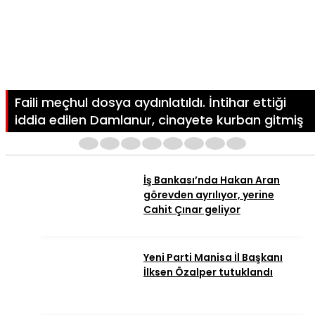
Faili meçhul dosya aydınlatıldı. İntihar ettiği
iddia edilen Damlanur, cinayete kurban gitmiş
1
2
3
4
5
6
7
8
İş Bankası’nda Hakan Aran
görevden ayrılıyor, yerine
Cahit Çınar geliyor
Yeni Parti Manisa İl Başkanı
İlksen Özalper tutuklandı