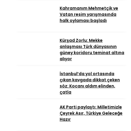
Kahramanım Mehmetçik ve
Vatan resim yarışmasında
halk oylaması başladı
Kürşad Zorlu: Mekke
anlaşması Türk dünyasının
güney koridoru teminat altına
alıyor
İstanbul’da yol ortasında
çıkan kavgada dikkat çeken
söz: Kocanı aldım elinden,
çatla
AK Parti paylaştı: Milletimizle
Çeyrek Asır, Türkiye Geleceğe
Hazır