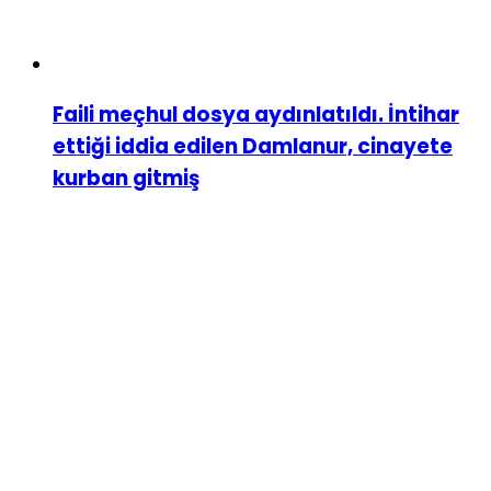
Faili meçhul dosya aydınlatıldı. İntihar
ettiği iddia edilen Damlanur, cinayete
kurban gitmiş