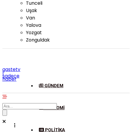
Tunceli
Uşak
Van
Yalova
Yozgat
Zonguldak
gastetv
|
sadece
haber
GÜNDEM
EKONOMI
POLITIKA