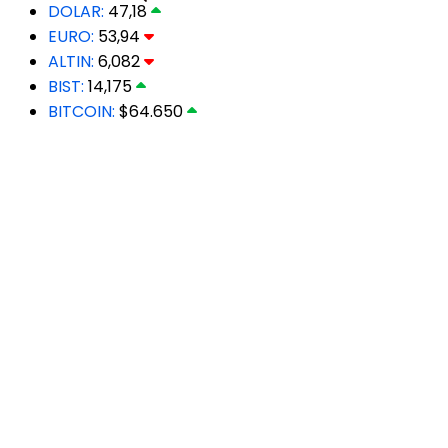
DOLAR:
47,18
EURO:
53,94
ALTIN:
6,082
BIST:
14,175
BITCOIN:
$64.650