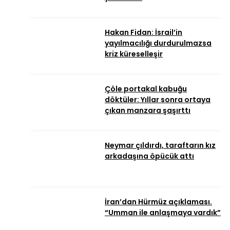
Hakan Fidan: İsrail’in
yayılmacılığı durdurulmazsa
kriz küreselleşir
Çöle portakal kabuğu
döktüler: Yıllar sonra ortaya
çıkan manzara şaşırttı
Neymar çıldırdı, taraftarın kız
arkadaşına öpücük attı
İran’dan Hürmüz açıklaması.
“Umman ile anlaşmaya vardık”