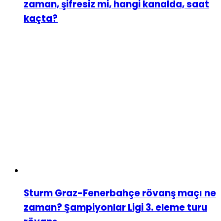
zaman, şifresiz mi, hangi kanalda, saat
kaçta?
Sturm Graz-Fenerbahçe rövanş maçı ne
zaman? Şampiyonlar Ligi 3. eleme turu