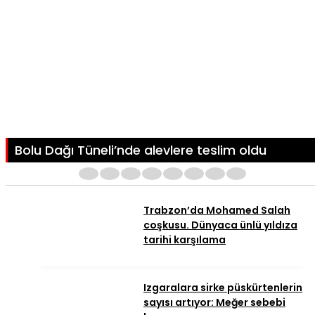
Bolu Dağı Tüneli’nde alevlere teslim oldu
1
2
3
4
5
6
7
8
Trabzon’da Mohamed Salah
coşkusu. Dünyaca ünlü yıldıza
tarihi karşılama
Izgaralara sirke püskürtenlerin
sayısı artıyor: Meğer sebebi