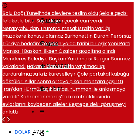
Bolu Dağı Tüneli’nde alevlere teslim oldu
Şelale gezisi
felaketle bitti. Suya düşen çocuk can verdi
DÜNYA
Netanyahu’dan Trump’a mesaj: İsrail’in varlığı
müzakere konusu olamaz
Burhanettin Duran: Terörsüz
Türkiye hedefimize giden yolda tarihi bir eşik
Yeni Parti
SPOR
Manisa İl Başkanı İlksen Özalper gözaltına alındı
Menderes Belediye Başkan Yardımcısı Rüzgar Sönmez
yakalandı
Hakan Fidan: İsrail’in yayılmacılığı
MAGAZIN
durdurulmazsa kriz küreselleşir
Çöle portakal kabuğu
döktüler: Yıllar sonra ortaya çıkan manzara şaşırttı
İran’dan Hürmüz açıklaması. “Umman ile anlaşmaya
SAĞLIK
vardık”
Kahramanmaraş’taki okul saldırısında
evlatlarını kaybeden aileler Beştepe’deki görüşmeyi
anlattı
DOLAR:
47,18