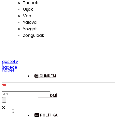
Tunceli
Uşak
Van
Yalova
Yozgat
Zonguldak
gastetv
|
sadece
haber
GÜNDEM
EKONOMI
POLITIKA