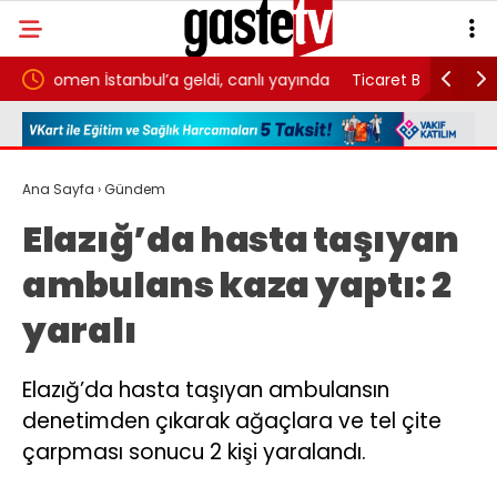
di, canlı yayında
Ticaret Bakanlığı 80 ülkeye yönelik 107 sektör
pazar araştırması hazırladı
Ana Sayfa
›
Gündem
Elazığ’da hasta taşıyan
ambulans kaza yaptı: 2
yaralı
Elazığ’da hasta taşıyan ambulansın
denetimden çıkarak ağaçlara ve tel çite
çarpması sonucu 2 kişi yaralandı.