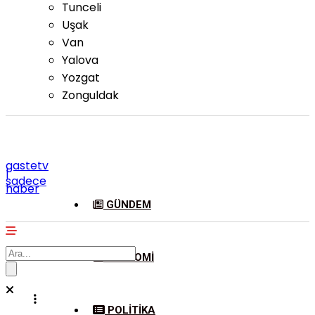
Tunceli
Uşak
Van
Yalova
Yozgat
Zonguldak
gastetv
|
sadece
haber
GÜNDEM
EKONOMI
POLITIKA