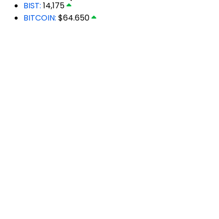
BIST:
14,175
BITCOIN:
$64.650