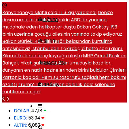
Kahvehaneye silahlı saldırı. 3 kişi yaralandı
Denize
düşen amatör balıkçı boğuldu
ABD’de yangına
DÜNYA
müdahale eden helikopter düştü
Bakan Göktaş: 193
binin üzerinde çocuğu ailesinin yanında takip ediyoruz
Bakan Gürlek: 40 yıllık terör belasından kurtulma
SPOR
arifesindeyiz
İstanbul’dan Tekirdağ’a hafta sonu akını:
Kilometrelerce araç kuyruğu oluştu
MHP Genel Başkanı
Bahçeli, nikah şahidi oldu
Altın umuduyla kazdılar,
MAGAZIN
dünyanın en nadir hazinelerinden birini buldular
Çimleri
kartonla kapladı: Hem su tasarrufu sağladı hem bakımı
azalttı
Trump’ın 400 milyon dolarlık balo salonuna
SAĞLIK
mahkeme engeli
DOLAR:
47,18
EURO:
53,94
ALTIN:
6,082