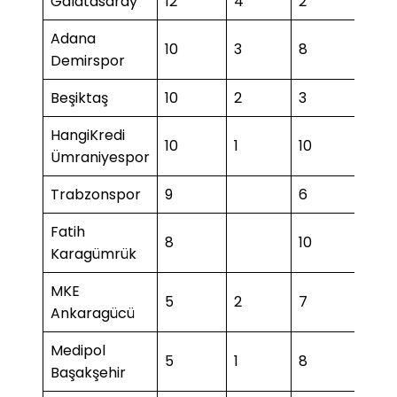
Galatasaray
12
4
2
1
Adana
10
3
8
Demirspor
Beşiktaş
10
2
3
1
HangiKredi
10
1
10
1
Ümraniyespor
Trabzonspor
9
6
Fatih
8
10
3
Karagümrük
MKE
5
2
7
Ankaragücü
Medipol
5
1
8
2
Başakşehir