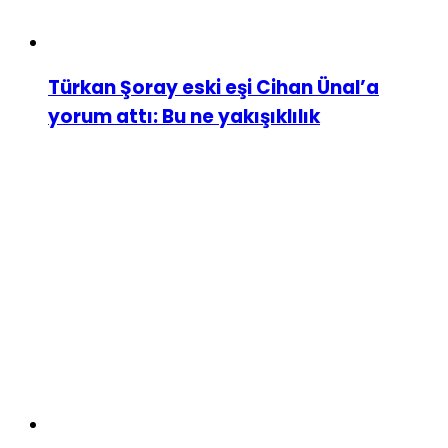
Türkan Şoray eski eşi Cihan Ünal’a
yorum attı: Bu ne yakışıklılık