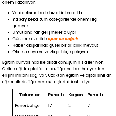
önem kazanıyor.
Yeni gelişmelerde hız oldukça arttı
Yapay zeka
tüm kategorilerde önemli ilgi
görüyor
Umutlandıran gelişmeler oluyor
Gündem özellikle
spor ve sağlık
Haber akışlarında güzel bir akıcılık mevcut
Okuma seyri ve zevki gittikçe gelişiyor
Eğitim dünyasında ise dijital dönüşüm hızla ilerliyor.
Online eğitim platformları, öğrencilere her yerden
erişim imkanı sağlıyor. Uzaktan eğitim ve dijital sınıflar,
öğrencilerin öğrenme süreçlerini destekliyor.
Takımlar
Penaltı
Kaçan
Penaltı
Ka
Fenerbahçe
17
2
7
1