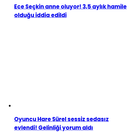
Ece Seçkin anne oluyor! 3,5 aylık hamile
olduğu iddia edildi
Oyuncu Hare Sürel sessiz sedasız
evlendi! Gelinliği yorum aldı