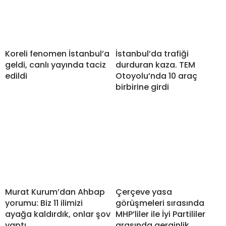
Koreli fenomen İstanbul’a
İstanbul’da trafiği
geldi, canlı yayında taciz
durduran kaza. TEM
edildi
Otoyolu’nda 10 araç
birbirine girdi
Murat Kurum’dan Ahbap
Çerçeve yasa
yorumu: Biz 11 ilimizi
görüşmeleri sırasında
ayağa kaldırdık, onlar şov
MHP’liler ile İyi Partililer
yaptı
arasında gerginlik