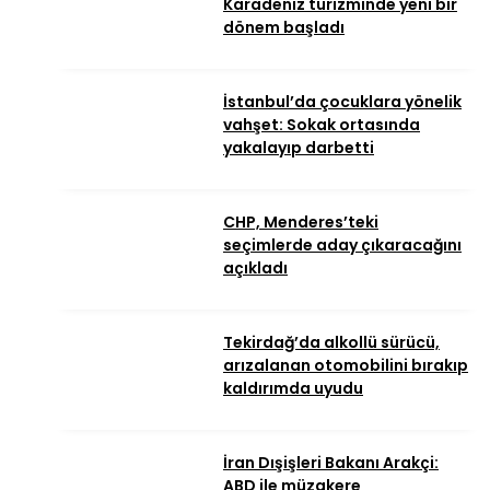
Karadeniz turizminde yeni bir
dönem başladı
İstanbul’da çocuklara yönelik
vahşet: Sokak ortasında
yakalayıp darbetti
CHP, Menderes’teki
seçimlerde aday çıkaracağını
açıkladı
Tekirdağ’da alkollü sürücü,
arızalanan otomobilini bırakıp
kaldırımda uyudu
İran Dışişleri Bakanı Arakçi:
ABD ile müzakere