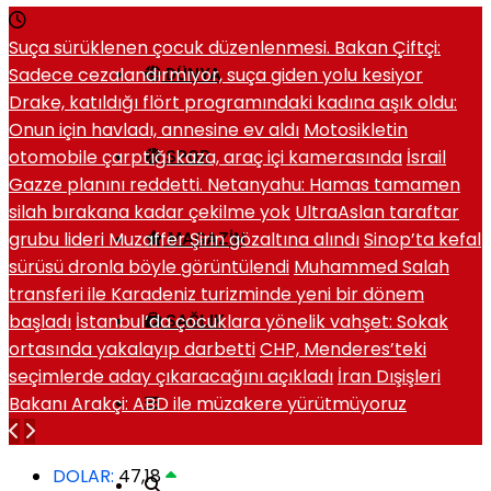
Suça sürüklenen çocuk düzenlenmesi. Bakan Çiftçi:
Sadece cezalandırmıyor, suça giden yolu kesiyor
DÜNYA
Drake, katıldığı flört programındaki kadına aşık oldu:
Onun için havladı, annesine ev aldı
Motosikletin
otomobile çarptığı kaza, araç içi kamerasında
İsrail
SPOR
Gazze planını reddetti. Netanyahu: Hamas tamamen
silah bırakana kadar çekilme yok
UltraAslan taraftar
grubu lideri Muzaffer Şirin gözaltına alındı
Sinop’ta kefal
MAGAZIN
sürüsü dronla böyle görüntülendi
Muhammed Salah
transferi ile Karadeniz turizminde yeni bir dönem
başladı
İstanbul’da çocuklara yönelik vahşet: Sokak
SAĞLIK
ortasında yakalayıp darbetti
CHP, Menderes’teki
seçimlerde aday çıkaracağını açıkladı
İran Dışişleri
Bakanı Arakçi: ABD ile müzakere yürütmüyoruz
DOLAR:
47,18