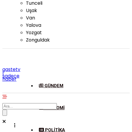
Tunceli
Uşak
Van
Yalova
Yozgat
Zonguldak
gastetv
|
sadece
haber
GÜNDEM
EKONOMI
POLITIKA