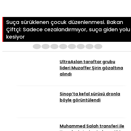
Suça sürüklenen çocuk düzenlenmesi. Bakan
Çiftçi: Sadece cezalandırmıyor, suça giden yolu
kesiyor
1
2
3
4
5
6
7
8
UltraAslan taraftar grubu
lideri Muzaffer Şirin gözaltına
alındı
Sinop’ta kefal sürüsü dronla
böyle görüntülendi
Muhammed Salah transferi ile