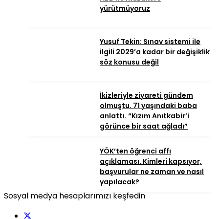
yürütmüyoruz
Yusuf Tekin: Sınav sistemi ile
ilgili 2029’a kadar bir değişiklik
söz konusu değil
İkizleriyle ziyareti gündem
olmuştu. 71 yaşındaki baba
anlattı. “Kızım Anıtkabir’i
görünce bir saat ağladı”
YÖK’ten öğrenci affı
açıklaması. Kimleri kapsıyor,
başvurular ne zaman ve nasıl
yapılacak?
Sosyal medya hesaplarımızı keşfedin