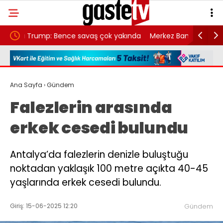
ş çok yakında
Merkez Bankası’nın toplam rezervleri 164,4
milyar dolara yükseldi
Ana Sayfa
›
Gündem
Falezlerin arasında
erkek cesedi bulundu
Antalya’da falezlerin denizle buluştuğu
noktadan yaklaşık 100 metre açıkta 40-45
yaşlarında erkek cesedi bulundu.
Giriş: 15-06-2025 12:20
Gündem