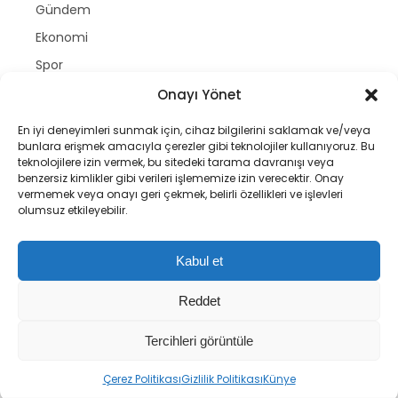
Gündem
Ekonomi
Spor
Politika
Onayı Yönet
Magazin
En iyi deneyimleri sunmak için, cihaz bilgilerini saklamak ve/veya
bunlara erişmek amacıyla çerezler gibi teknolojiler kullanıyoruz. Bu
Dünya
teknolojilere izin vermek, bu sitedeki tarama davranışı veya
Yazarlar
benzersiz kimlikler gibi verileri işlememize izin verecektir. Onay
vermemek veya onayı geri çekmek, belirli özellikleri ve işlevleri
Nöbetçi Eczaneler
olumsuz etkileyebilir.
Namaz Vakitleri
Hava Durumu
Kabul et
Puan Durumları
Reddet
Tercihleri görüntüle
Copyright © gastetv | 2025
Çerez Politikası
Gizlilik Politikası
Künye